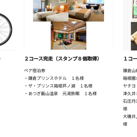
）
２コース完走（スタンプ８個取得）
１コ
ペア宿泊券
鎌倉山
・鎌倉プリンスホテル １名様
箱根園
・ザ・プリンス箱根芦ノ湖 １名様
ヤチヨ
・あつぎ飯山温泉 元湯旅館 １名様
津久井
石庄丹
様
大磯井
様