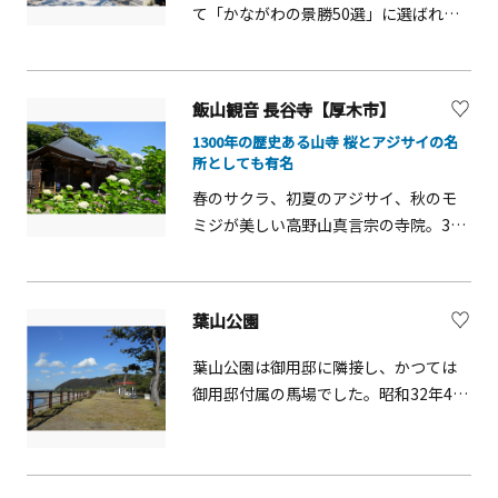
て「かながわの景勝50選」に選ばれて
います。古来よりお祓いの霊所とさ
れ、鎌倉時代には「七瀬祓い・加持祈
祷」が行われ災厄消除の重要な場所だ
飯山観音 長谷寺【厚木市】
ったとされています。子宝の聖地とし
1300年の歴史ある山寺 桜とアジサイの名
ても信仰が篤く、全国より多くの参拝
所としても有名
者が訪れます。
春のサクラ、初夏のアジサイ、秋のモ
ミジが美しい高野山真言宗の寺院。3月
下旬～4月上旬には桜の広場や参道、境
内に満開の桜が咲き乱れます。同時期
に「あつぎ飯山桜まつり」が開催さ
葉山公園
れ、多くの花見客でにぎわいます。境
内からは横浜方面が一望できるほか、
葉山公園は御用邸に隣接し、かつては
上から見下ろす桜を楽しむことも。梅
御用邸付属の馬場でした。昭和32年4月
雨の時期となる6月中旬頃には、境内の
に「近隣公園」として開園しました。
あちこちにアジサイが咲き誇ります。
相模湾や富士山、江ノ島を望むことが
18世紀中期に建てられた観音堂は、市
できる絶好のビューポイント。四季
指定の有形文化財。また、1442年に作