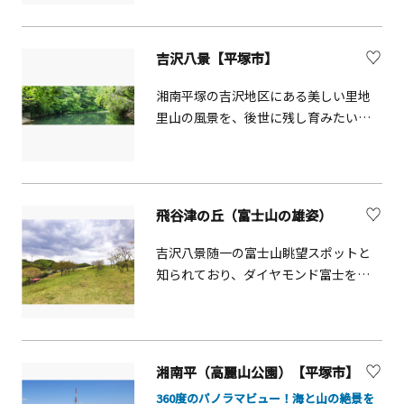
のまま鎌倉山の緑の景色を楽しみなが
ら七里ヶ浜へ抜けることも可能です。
天候の良い日は、富士山を眺めること
吉沢八景【平塚市】
ができます。
湘南平塚の吉沢地区にある美しい里地
里山の風景を、後世に残し育みたいと
いう想いのもと、「吉沢八景」が選定
されました。
飛谷津の丘（富士山の雄姿）
吉沢八景随一の富士山眺望スポットと
知られており、ダイヤモンド富士を望
める時もあります。春には土手の桜並
木がキレイで、絶好のお花見ポイント
としても知られています。
湘南平（高麗山公園）【平塚市】
360度のパノラマビュー！海と山の絶景を