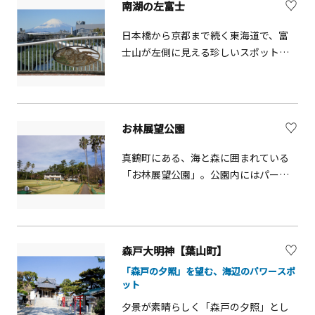
南湖の左富士
め、大山の四季の自然や車窓を流れる
眺望を堪能できる大きな窓が特徴のケ
日本橋から京都まで続く東海道で、富
ーブルカーは、2016年グッドデザイン
士山が左側に見える珍しいスポット。
賞を受賞しました。中間駅の「大山寺
国道一号線沿いにある鳥井戸橋の上か
駅」で途中下車もできます。
ら富士山を見ると左側に見ることがで
きます。歌川広重（安藤広重）の浮世
絵「南期の松原左り不二」に当時の様
お林展望公園
子が描かれています。正面にある鶴嶺
八幡宮の参道には松並木が整備されて
真鶴町にある、海と森に囲まれている
おり、昔の面影を残しています。
「お林展望公園」。公園内にはパーク
ゴルフ場、バーベキュー場があり、子
どもから大人までのんびりと楽しむこ
とができます。公園の先端にある広場
からは、初島や大島を眺めることがで
森戸大明神【葉山町】
きます。
「森戸の夕照」を望む、海辺のパワースポ
ット
夕景が素晴らしく「森戸の夕照」とし