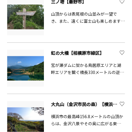
三ノ塔【秦野市】
山頂からは表尾根の山並みが一望で
き、また、遠くに富士山も楽しめます。
山頂には休憩所とトイレがあります。
虹の大橋【相模原市緑区】
宮が瀬ダムに架かる鳥居原エリアと湖
畔エリアを繋ぐ橋長330メートルの逆ロ
ーゼ橋です。「かながわの橋100選」に
選定されており、鳥居原園地からの眺
望は絶景です。
大丸山（金沢市民の森）【横浜市金沢区】
横浜市の最高峰156.8メートルの山頂か
らは、金沢八景やその奥に広がる東京
湾の絶景が望めます。