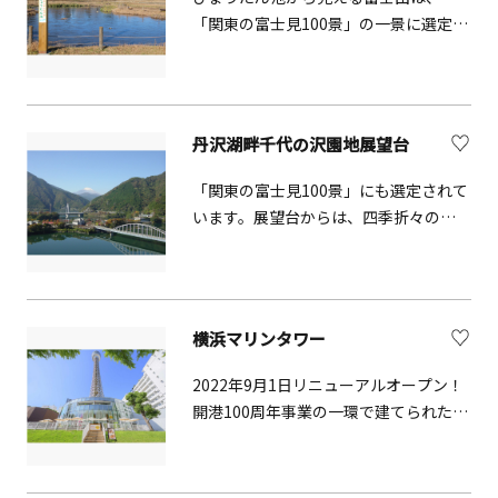
「関東の富士見100景」の一景に選定さ
れています。
丹沢湖畔千代の沢園地展望台
「関東の富士見100景」にも選定されて
います。展望台からは、四季折々の美
しい富士山と共に丹沢湖も望むことが
出来ます。
横浜マリンタワー
2022年9月1日リニューアルオープン！
開港100周年事業の一環で建てられた横
浜のシンボル。 夜は「光と映像x横浜の
夜景」メディアアートギャラリー展開
中！ 写真はinstagramで＃横浜マリン