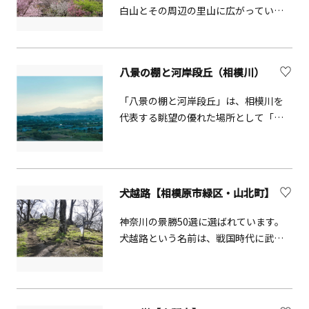
白山とその周辺の里山に広がっていま
す。飯山観音駐車場から20分ほどでた
どり着く白山山頂の展望台からの眺め
は素晴らしく、遠く横浜・新宿方面ま
八景の棚と河岸段丘（相模川）
で見渡すことができます。天気が良け
ればスカイツリーが見えることも！ハ
「八景の棚と河岸段丘」は、相模川を
イキングコースやトレイルランニング
代表する眺望の優れた場所として「相
コースも整備され、新緑や紅葉の季節
模川八景」に選ばれています。相模川
はもちろんのこと、四季を通じて自然
と丹沢山系のパノラマを楽しめます。
に親しむことができます。&nbsp;飯山
観音長谷寺は桜の名所として有名で、
犬越路【相模原市緑区・山北町】
神奈川の景勝50選にも指定されていま
す。満開となる3月下旬ごろには「あつ
神奈川の景勝50選に選ばれています。
ぎ飯山桜まつり」が行われ、各種催し
犬越路という名前は、戦国時代に武田
物でにぎわいます。麓には飯山温泉も
信玄が小田原の城主である北条氏康を
あるので、ハイキングで疲れた体を癒
攻めた際、犬を先導させて峠を越えた
してはいかがでしょうか。
という伝説に由来します。（写真提
供:photolibrary）