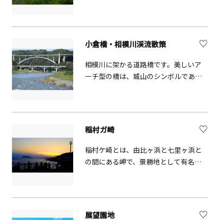
す。富士山を好んで描いたと言われる
横山大観にちなんで、「大観山」と名
付けられたと言われています。
小倉橋・相模川渓流散策
相模川に架かる道路橋です。美しいア
ーチ型の橋は、城山のシンボルであ
り、「かながわの景勝50選」、「神奈
川の橋100選」、「相模川八景」にも選
ばれており、さらに「推奨土木遺産」
にも認定されています。 夏には「灯ろ
稲村ガ崎
う流し」や「ライトアップ」などがあ
り、そのレトロな姿とも相まって、夏の
稲村ケ崎とは、由比ヶ浜と七里ヶ浜と
夜に幻想的な美しさを浮かび上がらせ
の間にある岬で、景勝地として有名で
ます。
す。かながわ景勝50選にも選ばれてお
り、夕日の美しいスポット。朝焼けの
時間もおススメです。 江の島も見える
湘南らしい風景で、天気によっては富
展望園地