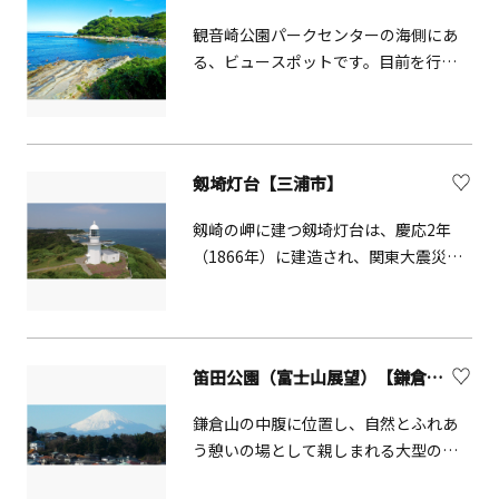
士山を見ることができます。
観音崎公園パークセンターの海側にあ
る、ビュースポットです。目前を行き
交う船のウォッチングに最適な場所
で、天気が良い日は、横浜ランドマー
クタワーや東京スカイツリーを眺める
こともできます。
剱埼灯台【三浦市】
剱崎の岬に建つ剱埼灯台は、慶応2年
（1866年）に建造され、関東大震災後
に再建されました。灯台脇から歩道を
下れば、美しい岩礁地帯があり、周辺
の磯だまりでは、海の生物も観察でき
ます。 かながわの景勝50選に選定され
笛田公園（富士山展望）【鎌倉市】
ています。
鎌倉山の中腹に位置し、自然とふれあ
う憩いの場として親しまれる大型の公
園です。周りは散策路が整備され、そ