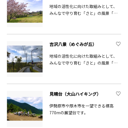
地域の活性化に向けた取組みとして、
みんなで守り育む「さと」の風景「吉
沢八景」として選定された地。上吉沢
の八劔神社から農道を登っていくと、
右手に富士 山を背景として扇状の段々
畑が広がる風景に出会えます。
吉沢八景（めぐみが丘）
地域の活性化に向けた取組みとして、
みんなで守り育む「さと」の風景「吉
沢八景」として選定された地。めぐみ
が丘の街を大きく取り囲む外周道路に
は、ツツジと ハナミズキ（見頃は 4 月
下旬）が街路樹として植栽され、 町並
見晴台（大山ハイキング）
み全体を美しく彩っています。
伊勢原市や厚木市を一望できる標高
770mの展望台です。