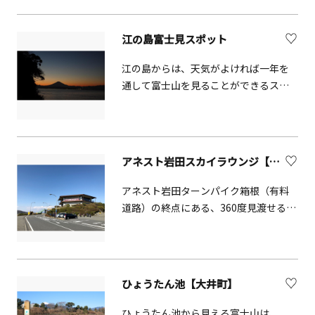
相模川沿いの下流には、馬入のお花畑
す。
や湘南ベルマーレのサッカー練習場も
江の島富士見スポット
ありジョギングやウォーキングを楽し
む人が多数います。
江の島からは、天気がよければ一年を
通して富士山を見ることができるスポ
ットがいくつかあります。江の島シー
キャンドル（展望灯台）からの眺めは
絶景です。
アネスト岩田スカイラウンジ【湯河原町】
アネスト岩田ターンパイク箱根（有料
道路）の終点にある、360度見渡せるプ
レミアムな絶景スポットです。山側に
富士山・芦ノ湖、海側には初島・大
島、三浦半島や房総半島まで見渡すこ
とができます。
ひょうたん池【大井町】
ひょうたん池から見える富士山は、