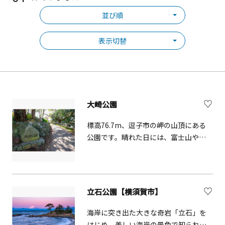
並び順
表示切替
大崎公園
標高76.7m、逗子市の岬の山頂にある
公園です。晴れた日には、富士山や伊
豆箱根連山、三浦半島を望むことがで
きる、抜群の展望が広がる景勝地で
す。この公園は津波一時避難場所に指
定されています。
立石公園【横須賀市】
海岸に突き出た大きな奇岩「立石」を
はじめ、美しい海岸の景色で知られて