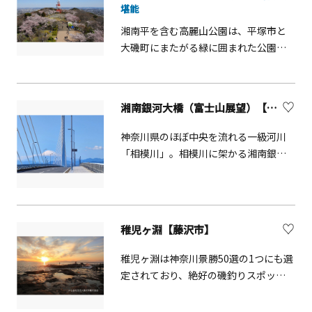
堪能
湘南平を含む高麗山公園は、平塚市と
大磯町にまたがる緑に囲まれた公園。
神奈川の景勝50選の地で、標高約180m
の高台にある2つの大展望台からは湘南
地域全域を眼下におさめる360度の大パ
湘南銀河大橋（富士山展望）【寒川町】
ノラマが広がります。特にここから見
下ろす夜景は、「夜景100選」にも選ば
神奈川県のほぼ中央を流れる一級河川
れた美しさで有名。週末のちょっとし
「相模川」。相模川に架かる湘南銀河
たデートスポットとしても人気です。
大橋の上から、また橋のたもとにある
また、春にはソメイヨシノやオオシマ
田端スポーツ公園から西に雄大な富士
ザクラなどたくさんの桜が咲き乱れ、
山を眺めることができます。空気の澄
桜と眺望が一緒に楽しめる名所。見頃
んだ早朝の富士、真っ赤な夕空に映え
稚児ヶ淵【藤沢市】
となる3月下旬から4月上旬には、多く
る富士、また春分・秋分の日の頃に
の人でにぎわいます。
は、富士山頂に太陽が沈み「ダイヤモ
稚児ヶ淵は神奈川景勝50選の1つにも選
ンド富士」を見ることができます。ダ
定されており、絶好の磯釣りスポット
イヤモンド富士を追って相模川沿いの
でもあります。 富士山に夕陽が沈む夕
撮影スポットを巡ることもできます。
景は格別です。岩場で磯遊びもできま