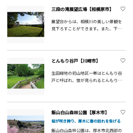
タワーを付けて投稿！ あなたの素敵な
三段の滝展望広場【相模原市】
写真が公式アカウント
https://www.instagram.com/yokoha
展望台からは、相模川の美しい景観を
mamarinetower/ で紹介されるかも。
見下ろすことができます。また、下流
公式WEBペー
の河川敷には広場があり、各種スポー
ジ:www.marinetower.yokohama/
ツ大会やイベントも開催されます。写
真提供:公益社団法人 相模原市観光協会
とんもり谷戸【川崎市】
生田緑地の初山地区一帯はとんもり谷
戸と呼ばれ、蛍が見られるとんもり
川、農業体験ができる水田や畑、かつ
ての薪炭林である雑木林があり、里山
の風景を楽しむことができます。
飯山白山森林公園【厚木市】
桜が咲き誇り、厚木に春の訪れを告げる
飯山白山森林公園は、厚木市北西部の