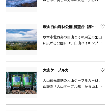
います。 特に、富士山を背景にした
「立石」の景色は、絶景のビューポイ
ント！夕日が空を染める時刻がお勧め
です。
飯山白山森林公園 展望台【厚木市】
厚木市北西部の白山とその周辺の里山
に広がる公園には、白山ハイキングコ
ースや白山順礼峠ハイキングコースな
どが整備されており、白山山頂に展望
台があります。標高284ｍの展望台に広
がる大パノラマは、右手には横浜みな
大山ケーブルカー
とみらい、正面には新宿ビル群や東京
スカイツリー、左手には筑波山などが
大山観光電鉄の大山ケーブルカーは、
見えます。息をのむような絶景をぜひ
山麓の「大山ケーブル駅」から山上の
楽しんでください。
「阿夫利神社駅」をつないでいます。
全長0.8㎞、標高差278ｍの急勾配を約6
分で結び、標高700mの絶景スポットへ
といざないます。眼下の江ノ島をはじ