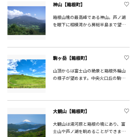
折々の植物も楽しむことができます。
神山【箱根町】
られた銅鐘は県指定重要文化財です。
箱根山塊の最高峰である神山。芦ノ湖
を眼下に相模湾から房総半島まで望
め、色とりどりの花々と、富士山の絶
景が楽しめます。
駒ヶ岳【箱根町】
山頂からは富士山の絶景と箱根外輪山
の様子が望めます。中央火口丘の駒ヶ
岳の山麓ではハコネコメツツジ等の風
衝岩場の植物がみられます。さらに、
伊豆七島、駿河湾に相模湾が望めるの
は箱根でも唯一の景観。山頂に佇む箱
大観山【箱根町】
根元宮は2400年の歴史を持つ箱根神社
の奥宮。駒ヶ岳は箱根本来の自然を残
大観山は湯河原と箱根の境にあり、富
す、人と自然が深く関わってきた遺産
士山や芦ノ湖を眺めることができま
ともいうべき場所です。