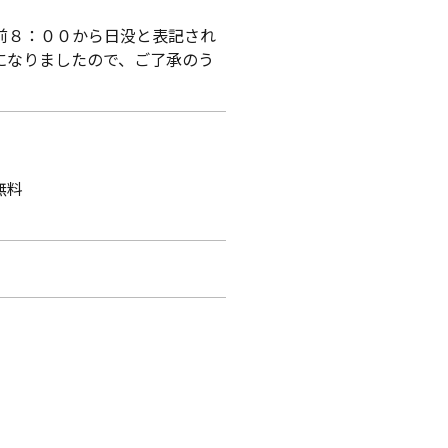
前８：００から日没と表記され
になりましたので、ご了承のう
無料