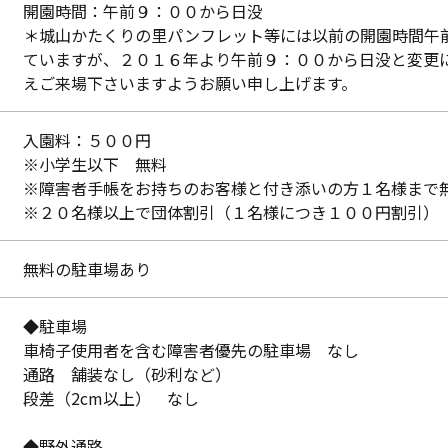
開園時間：​午前９：００から日没
​＊城山かたくりの里パンフレット等には以前の開園時間午
ていますが、​２０１６年より午前９：００から日没と変更
えご来場下さいますようお願い申し上げます。
入園料：５００円
​※小学生以下 無料
※障害者手帳をお持ちのお客様と付き添いの方１名様まで
※２０名様以上で団体割引（１名様につき１００円割引）
無料の駐車場あり
◆駐車場
車椅子使用者を含む障害者優先の駐車場 なし
通路 舗装なし（砂利など）
段差（2cm以上） なし
◆野外通路