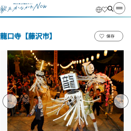
龍口寺【藤沢市】
保存