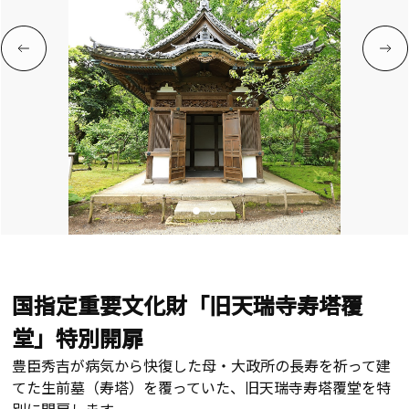
国指定重要文化財「旧天瑞寺寿塔覆
堂」特別開扉
豊臣秀吉が病気から快復した母・大政所の長寿を祈って建
てた生前墓（寿塔）を覆っていた、旧天瑞寺寿塔覆堂を特