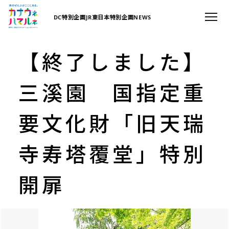
DC特別企画
JR東日本特別企画
NEWS
【終了しました】
三溪園 国指定重
要文化財「旧天瑞
寺寿塔覆堂」特別
開扉