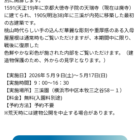
別に開扉します。
1591(天正19)年に京都大徳寺子院の天瑞寺（現在は廃寺）
に建てられ、1905(明治38)年に三溪が内苑に移築した最初
の古建築です。
桃山時代らしい手の込んだ華麗な彫刻や重厚感のある入母
屋屋根は通常時もご覧いただけますが、本期間中に限り、
戦後に復原した
色鮮やかな彩色が施された内部をご覧いただけます。（建
造物保護のため、外からの見学となります。）
【実施日】2026年５月９日(土)～５月17日(日)
【実施時間】9：00～16：30
【実施場所】三溪園（
横浜市中区本牧三之谷58－１）
【料金】無料(入園料別途)
【予約方法】予約不要
※荒天時には建物公開を中止する場合があります。