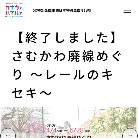
DC特別企画
JR東日本特別企画
NEWS
【終了しました】
さむかわ廃線めぐ
り ～レールのキ
セキ～