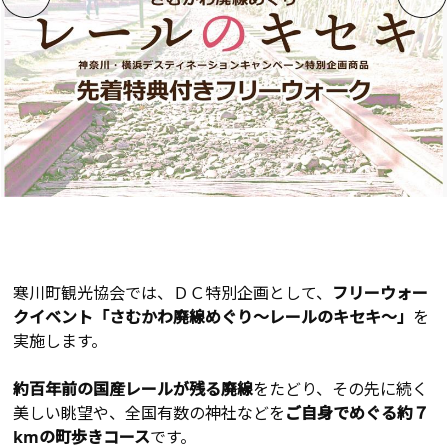
寒川町観光協会では、ＤＣ特別企画として、
フリーウォー
クイベント「さむかわ廃線めぐり～レールのキセキ～」
を
実施します。
約百年前の国産レールが残る廃線
をたどり、その先に続く
美しい眺望や、全国有数の神社などを
ご自身でめぐる約７
kmの町歩きコース
です。