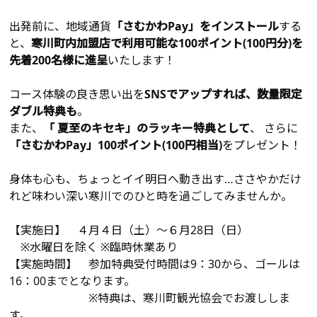
出発前に、地域通貨
「さむかわPay」をインストール
する
と、
寒川町内加盟店で利用可能な100ポイント(100円分)を
先着200名様に進呈
いたします！
コース体験の良き思い出を
SNSでアップすれば、数量限定
ダブル特典も
。
また、
「 夏至のキセキ」のラッキー特典として
、 さらに
「さむかわPay」100ポイント(100円相当)
をプレゼント！
身体も心も、ちょっとイイ明日へ動き出す…ささやかだけ
れど味わい深い寒川でのひと時を過ごしてみませんか。
【実施日】 ４月４日（土）～６月28日（日）
※水曜日を除く ※臨時休業あり
【実施時間】
参加特典受付時間は9：30から、ゴールは
16：00までとなります。
※特典は、寒川町観光協会でお渡ししま
す。