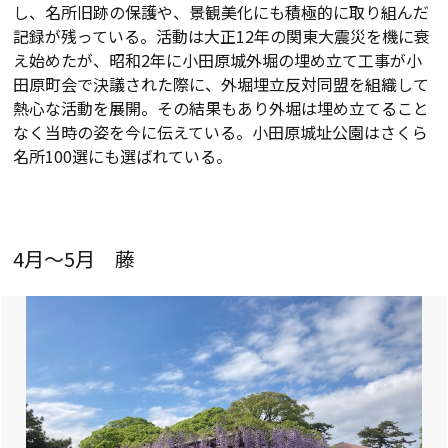
し、名所旧跡の保護や、景観美化にも積極的に取り組んだ
記録が残っている。活動は大正12年の関東大震災を機に衰
え始めたが、昭和2年に小田原城外堀の埋め立て工事が小
田原町会で決議された際に、外堀埋立反対同盟を組織して
熱心な活動を展開。その結果もあり外堀は埋め立てること
なく当時の姿を今に伝えている。小田原城址公園はさくら
名所100選にも選ばれている。
4月～5月 藤