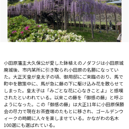
小田原藩主大久保公が愛した鉢植えのノダフジは小田原城
廃城後、市内某所に引き取られ小田原の名勝になってい
た。大正天皇が皇太子の頃、御用邸にご来臨のおり、馬で
町中を散策中に、馬が急に藤の下に駆け込み花を散らせて
しまった。皇太子は「みごとな花に心なきことよ」と感嘆
されたといわれている。以来この藤を「御感の藤」と呼ぶ
ようになった。この「御感の藤」は大正11年に小田原保勝
会の尽力で現在お茶壺端のたもとに移され、ゴールデンウ
ィークの時期に人々を楽しませている。かながわの名木
100選にも選ばれている。