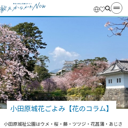
小田原城花ごよみ【花のコラム】
小田原城祉公園はウメ・桜・藤・ツツジ・花菖蒲・あじさ