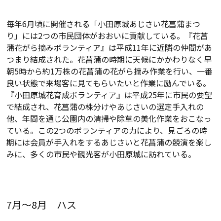
毎年6月頃に開催される「小田原城あじさい花菖蒲まつ
り」には2つの市民団体がおおいに貢献している。『花菖
蒲花がら摘みボランティア』は平成11年に近隣の仲間があ
つまり結成された。花菖蒲の時期に天候にかかわりなく早
朝5時から約1万株の花菖蒲の花がら摘み作業を行い、一番
良い状態で来場客に見てもらいたいと作業に励んでいる。
『小田原城花育成ボランティア』は平成25年に市民の要望
で結成され、花菖蒲の株分けやあじさいの選定手入れの
他、年間を通じ公園内の清掃や除草の美化作業をおこなっ
ている。この2つのボランティアの力により、見ごろの時
期には会員が手入れをするあじさいと花菖蒲の競演を楽し
みに、多くの市民や観光客が小田原城に訪れている。
7月～8月 ハス