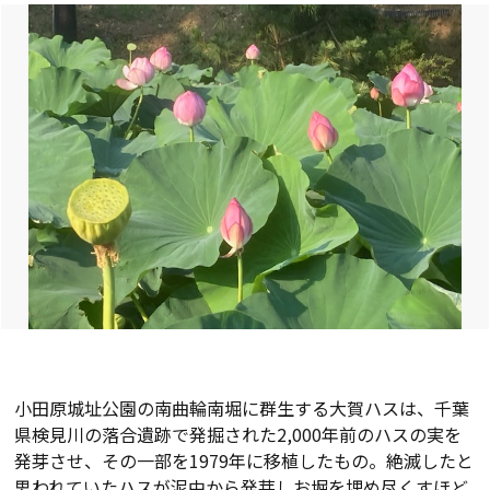
小田原城址公園の南曲輪南堀に群生する大賀ハスは、千葉
県検見川の落合遺跡で発掘された2,000年前のハスの実を
発芽させ、その一部を1979年に移植したもの。絶滅したと
思われていたハスが泥中から発芽しお堀を埋め尽くすほど