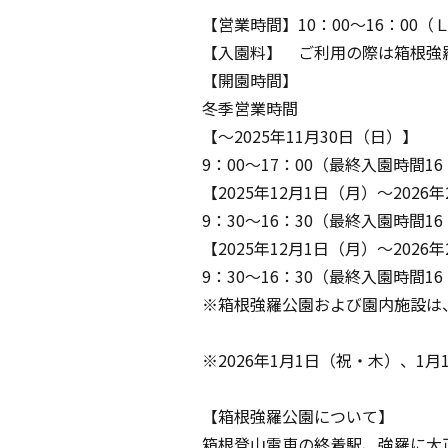
【営業時間】
10
：
00
～
16
：
00
（
【入園料】 ご利用の際は箱根強
【開園時間】
冬季営業時間
【～
2025
年
11
月
30
日（日）】
9
：
00
～
17
：
00
（最終入園時間
16
【2025年12月1日（月）～2026
9：30～16：30（最終入園時間16
【2025年12月1日（月）～2026
9：30～16：30（最終入園時間16
※箱根強羅公園および園内施設は
※2026年1月1日（祝・木）、1
【箱根強羅公園について】
箱根登山電車の終着駅、強羅に大