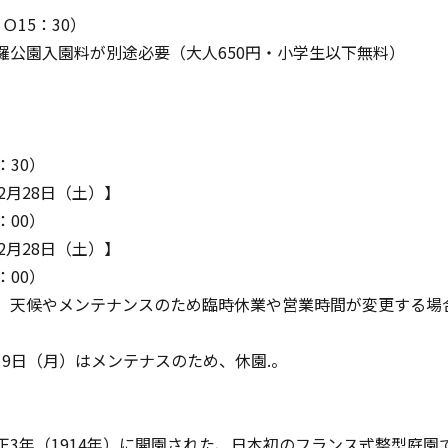
ＬＯ
15
：
30
）
羅公園入園料が別途必要（大人
650
円・小学生以下無料）
：
30
）
年2月28日（土）】
：00）
年2月28日（土）】
：00）
、天候やメンテナンスのため臨時休業や営業時間が変更する場
月19日（月）はメンテナスのため、休園.。
正3年（1914年）に開園された、日本初のフランス式整型庭園