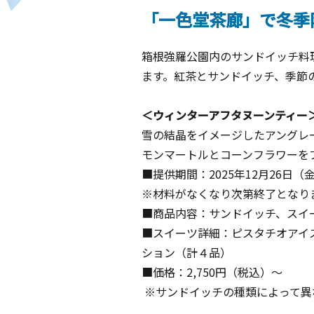
「一色堂茶廊」で冬季
箱根強羅公園内のサンドイッチ料
ます。紅茶とサンドイッチ、季節
＜ウィンターアフタヌーンティー
雪の結晶をイメージしたアングレ
モンマートルとコーンフラワーを
■提供期間：
2025
年
12
月
26
日（
※材料がなくなり次第終了となり
■商品内容：サンドイッチ、スイ
■スイーツ詳細：ピスタチオアイ
ション（計４品）
■価格：
2,750
円（税込）～
※
サンドイッチの種類によって異