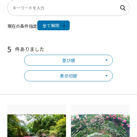
全て解除
現在の条件指定
5
件ありました
並び順
表示切替