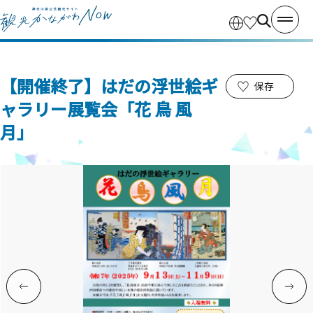
【開催終了】はだの浮世絵ギ
保存
ャラリー展覧会「花 鳥 風
月」