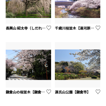
長興山 紹太寺（しだれ桜）【小田原市】
千歳川桜並木【湯河原町】
鎌倉山の桜並木【鎌倉市】
源氏山公園【鎌倉市】