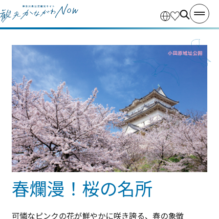
春爛漫！桜の名所
可憐なピンクの花が鮮やかに咲き誇る、春の象徴