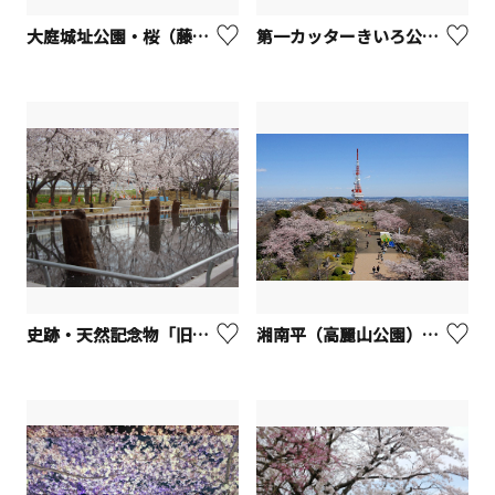
大庭城址公園・桜（藤沢市）
第一カッターきいろ公園（中央公園）【茅ヶ崎市】
史跡・天然記念物「旧相模川橋脚」【茅ヶ崎市】
湘南平（高麗山公園）【平塚市】