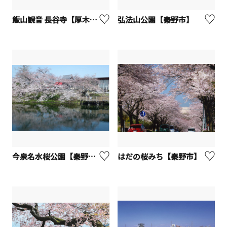
飯山観音 長谷寺【厚木市】
弘法山公園【秦野市】
今泉名水桜公園【秦野市】
はだの桜みち【秦野市】