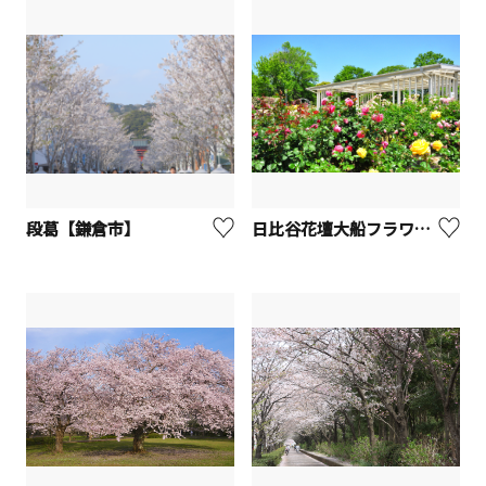
段葛【鎌倉市】
日比谷花壇大船フラワーセンター【鎌倉市】