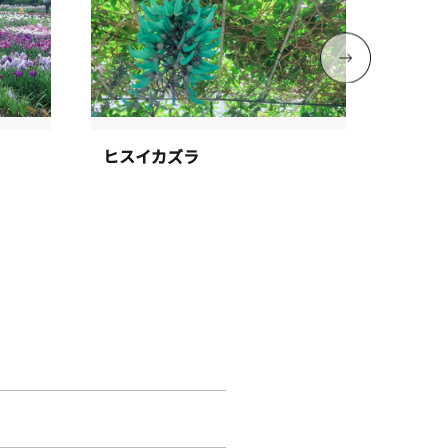
ヒスイカズラ
噴水広
見頃：1