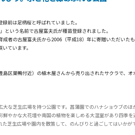
登録前は足柄桜と呼ばれていました。
めき」という名前で古屋富夫氏が種苗登録されました。
成者の古屋富夫氏から2006（平成18）年に寄贈いただいた
咲いています。
豊島区巣鴨付近）の植木屋さんから売り出されたサクラで、オ
広大な芝生広場を持つ公園です。菖蒲園でのハナショウブのほ
彩鮮やかな大花壇や南国の植物を楽しめる大温室があり四季を
れた芝生広場や園内を散策して、のんびりと過ごしてはいかが