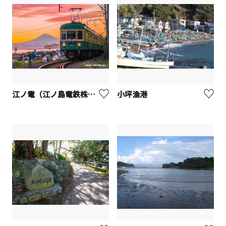
江ノ電（江ノ島電鉄株式会社）
小坪漁港