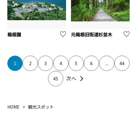
箱根園
元箱根旧街道杉並木
1
2
3
4
5
6
...
44
45
HOME
観光スポット