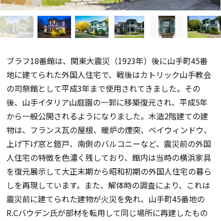
ブラフ18番館は、関東大震災（1923年）後に山手町45番
地に建てられた外国人住宅で、戦後はカトリック山手教会
の司祭館として平成3年まで使用されてきました。その
後、山手イタリア山庭園の一郭に移築復元され、平成5年
から一般公開されるようになりました。木造2階建ての建
物は、フランス瓦の屋根、暖炉の煙突、ベイウィンドウ、
上げ下げ窓と鎧戸、南側のバルコニーなど、震災前の外国
人住宅の特徴を色濃く残しており、館内は当時の横浜家具
を復元展示して大正末期から昭和初期の外国人住宅の暮ら
しを再現しています。また、解体時の調査により、これは
震災前に建てられた建物が火災を免れ、山手町45番地の
R.Cバウデン氏が部材を転用して同じ場所に再建したもの