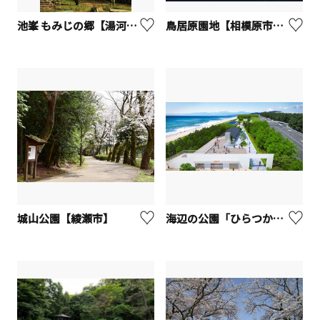
池峯 もみじの郷【湯河原町】
鳥居原園地【相模原市緑区】
城山公園【綾瀬市】
海辺の公園「ひらつかシーテラス」【平塚市】