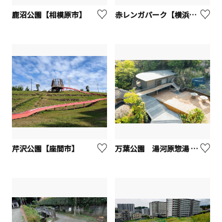
鹿沼公園【相模原市】
赤レンガパーク【横浜市】
芹沢公園【座間市】
万葉公園 湯河原惣湯 Books and Retreat【湯河原町】