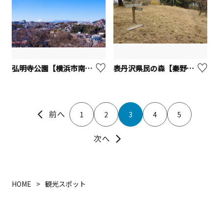
弘明寺公園【横浜市南区】
表丹沢県民の森【秦野市】
1
2
3
4
5
HOME
観光スポット