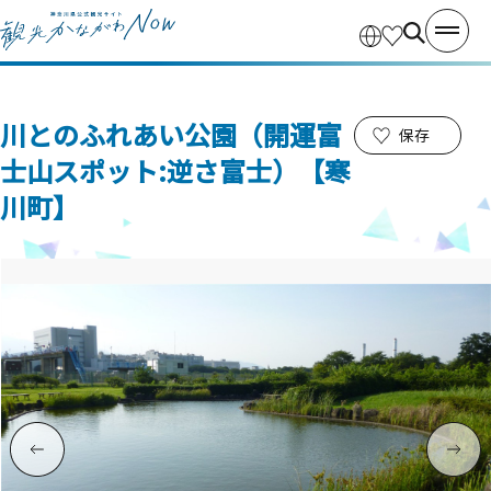
川とのふれあい公園（開運富
保存
士山スポット:逆さ富士）【寒
川町】