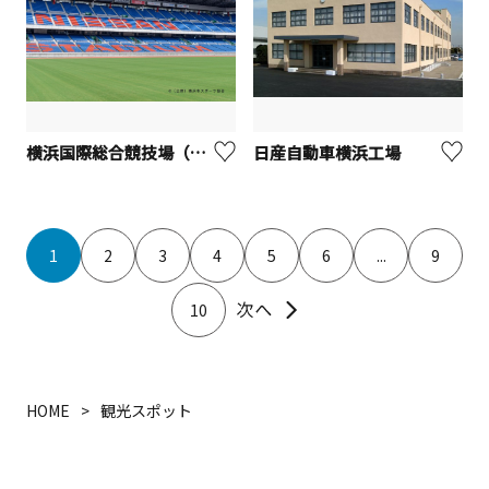
横浜国際総合競技場（日産スタジアム）
日産自動車横浜工場
1
2
3
4
5
6
...
9
10
HOME
観光スポット