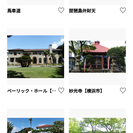
馬車道
琵琶島弁財天
ベーリック・ホール【横浜市】
妙光寺【横浜市】