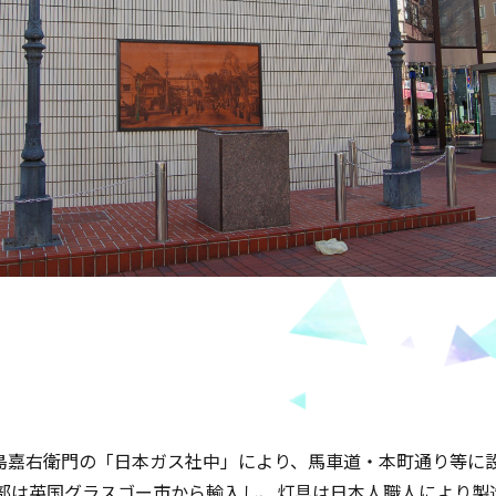
に高島嘉右衛門の「日本ガス社中」により、馬車道・本町通り等に
部は英国グラスゴー市から輸入し、灯具は日本人職人により製