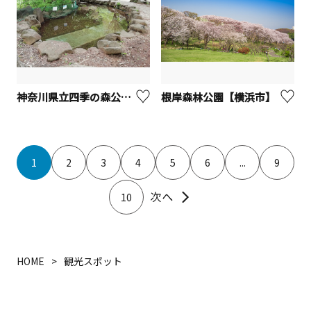
神奈川県立四季の森公園 じゃぶじゃぶ池
根岸森林公園【横浜市】
1
2
3
4
5
6
...
9
10
HOME
観光スポット