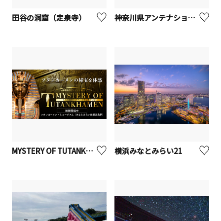
田谷の洞窟（定泉寺）
神奈川県アンテナショップ「かながわ屋」
MYSTERY OF TUTANKHAMEN/ミステリー・オブ・ツタンカーメン ～体感型古代エジプト展～【横浜市】
横浜みなとみらい21