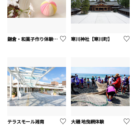
鎌倉・和菓子作り体験「手毬」【鎌倉市】
寒川神社【寒川町】
テラスモール湘南
大磯 地曳網体験