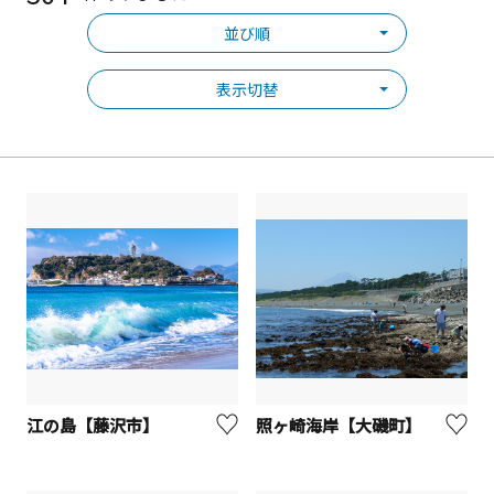
並び順
表示切替
江の島【藤沢市】
照ヶ崎海岸【大磯町】