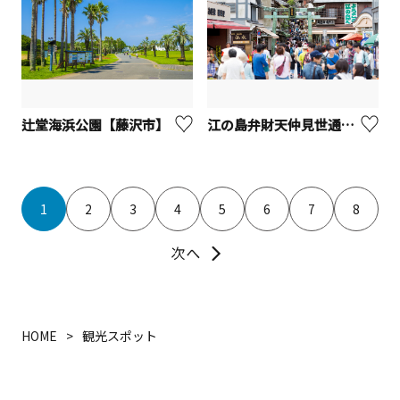
辻堂海浜公園【藤沢市】
江の島弁財天仲見世通り【藤沢市】
1
2
3
4
5
6
7
8
HOME
観光スポット