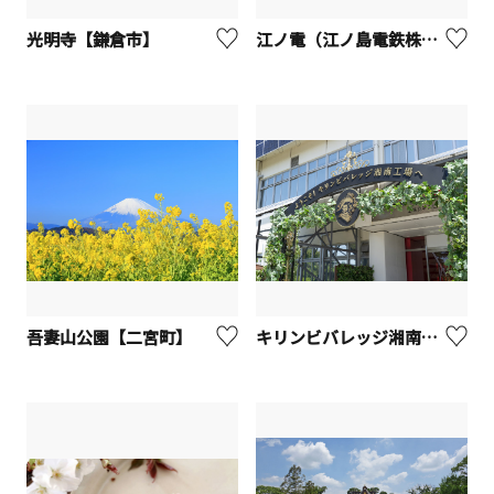
光明寺【鎌倉市】
江ノ電（江ノ島電鉄株式会社）
吾妻山公園【二宮町】
キリンビバレッジ湘南工場（午後の紅茶ツアー）【寒川町】