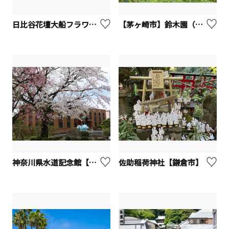
日比谷花壇大船フラワーセンター【鎌倉市】
【茅ヶ崎市】鈴木園（果物狩り）
神奈川県水道記念館【寒川町】
佐助稲荷神社【鎌倉市】