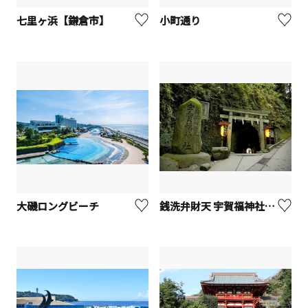
七里ヶ浜【鎌倉市】
小町通り
大磯ロングビーチ
銭洗弁財天 宇賀福神社【鎌倉市】