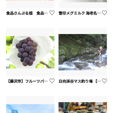
食品さんぷる畑 食品サンプル１DAY体験【横浜市】
雪印メグミルク 海老名工場
【藤沢市】フルーツパーク長後
日向渓谷マス釣り場 【伊勢原市】