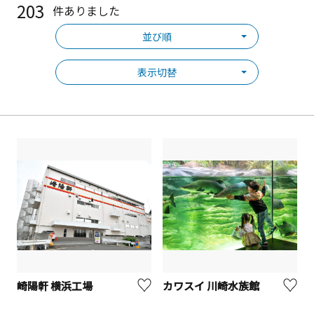
203
件ありました
並び順
表示切替
崎陽軒 横浜工場
カワスイ 川崎水族館