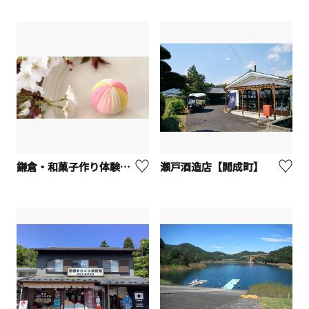
鎌倉・和菓子作り体験「手毬」【鎌倉市】
瀬戸酒造店【開成町】