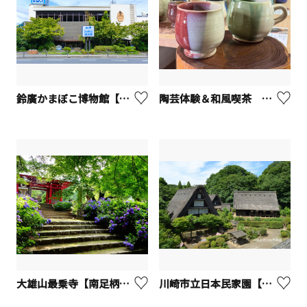
鈴廣かまぼこ博物館【小田原市】
陶芸体験＆和風喫茶 ひばり茶寮【座間市】
大雄山最乗寺【南足柄市】
川崎市立日本民家園【川崎市】