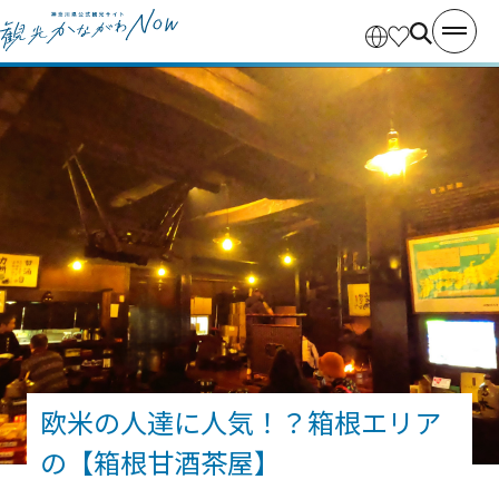
欧米の人達に人気！？箱根エリア
の【箱根甘酒茶屋】