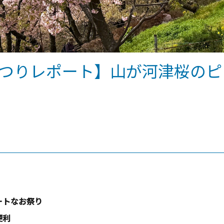
桜まつりレポート】山が河津桜の
ートなお祭り
便利