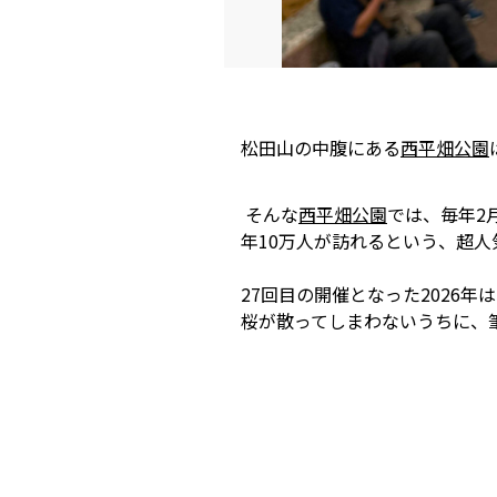
松田山の中腹にある
西平畑公園
そんな
西平畑公園
では、毎年2
年10万人が訪れるという、超人
27回目の開催となった
2026
年は
桜が散ってしまわないうちに、