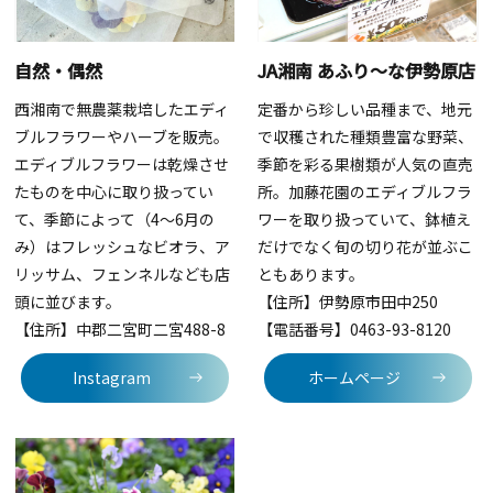
自然・偶然
JA湘南 あふり～な伊勢原店
西湘南で無農薬栽培したエディ
定番から珍しい品種まで、地元
ブルフラワーやハーブを販売。
で収穫された種類豊富な野菜、
エディブルフラワーは乾燥させ
季節を彩る果樹類が人気の直売
たものを中心に取り扱ってい
所。加藤花園のエディブルフラ
て、季節によって（4～6月の
ワーを取り扱っていて、鉢植え
み）はフレッシュなビオラ、ア
だけでなく旬の切り花が並ぶこ
リッサム、フェンネルなども店
ともあります。
頭に並びます。
【住所】
伊勢原市田中250
【住所】
中郡二宮町二宮488-8
【電話番号】0463-93-8120
Instagram
ホームページ