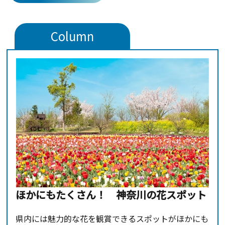
とができるほか、テイクアウト
す。3月～5月に開花する「ヒス
できるジェラートやソフトクリ
イカズラ」は宝石の翡翠のよう
ームもあるので、緑が気持ち良
に美しく、神秘的な華に思わず
Column
い芝生広場でピクニック気分を
うっとり。見頃の時期には温室
味わうことができます。
内に約300個以上もの花穂が垂
れ下がります。テイクアウトカ
フェ「ハイビスカス」でいただ
ける期間限定商品「翡翠のしず
くフロート」も人気です。通常
時も種類豊富なトロピカルジュ
ースをいただけるので、南国ム
ードをもっと満喫したい人にお
すすめです。屋外には約500本
もの梅が観覧できる「渓流の梅
園」や春と秋に見頃を迎える
「バラ園」、「ハナショウブ
ほかにもたくさん！ 神奈川の花スポット
池」などがあり、四季折々の花
を楽しむことができます。夏季
県内には魅力的な花を観賞できるスポットがほかにも
限定の「おどる噴水」は子ども