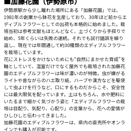
■加藤花園（伊勢原市）
伊勢原駅から少し離れた場所にある「加藤花園」では、
1981年の創業から鉢花を生産しており、
30年ほど前からエ
ディブルフラワーとしての出荷も
本格的に
始めました。
栽
培当初は参考文献もほとんどなく、土づくりから手探りで
始め、
5
年くらいは失敗の連続。それでも試行錯誤を繰り
返し、現在では年間通して約
30
種類のエディブルフラワー
を栽培しています。
花にストレスをかけないためにも“自然にまかせた育成”を
軸としていて、温室だけでなく屋外でも栽培された加藤花
園のエディブルフラワーは味が濃いのが特徴。虫が嫌がる
ライトや昔ながらのハエ取り紙、ハーブや漢方などを駆使
して虫よけを行うなど、口にするものだからこそ、安全性
には最大限気を配っています。土はもちろん、水や肥料に
いたるまで細かく気づかう姿と「エディブルフラワーの栽
培は目配り、気配り、心配り」の言葉から、花への愛情が
ひしひしと伝わってきました。
加藤花園のエディブルフラワーは、県内の直売所やオンラ
インでも購入が可能です。