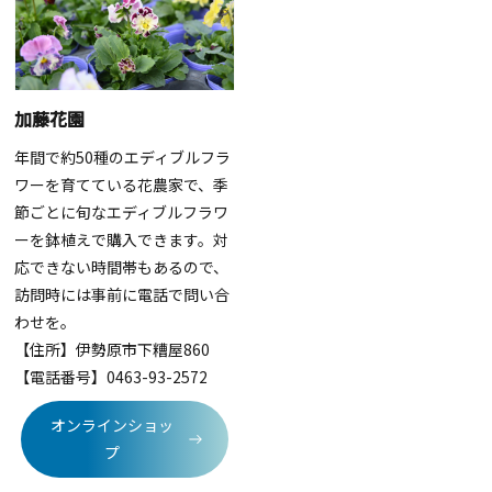
加藤花園
年間で約
50
種のエディブルフラ
ワーを育てている花農家で、季
節ごとに旬なエディブルフラワ
ーを鉢植えで購入できます。対
応できない時間帯もあるので、
訪問時には事前に電話で問い合
わせを。
【住所】
伊勢原市下糟屋860
【電話番号】
0463-93-2572
オンラインショッ
プ