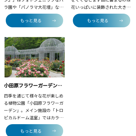
ラ園や「パノラマ大花壇」など
花いっぱいに装飾された大きな
季節の花々に囲まれる「フラワ
石のモニュメント！園内は色と
もっと見る
もっと見る
ーゾーン」と、トマトやキュウ
りどりの花が植わった花壇があ
リなど季節の野菜の収穫体験や
り、季節ごとの花々を楽しむこ
田植え・稲刈り体験ができる植
とができます。5月上旬～中旬
物園としては珍しい「アグリゾ
に見頃を迎える「シャクヤク
ーン」が楽しめる施設です。青
園」は、数万本の花が咲き誇る
空の下、広々とした芝生の広場
全国有数の規模。濃淡様々なピ
ではピクニックをしたり、ボー
ンクのシャクヤクが観光客を歓
ル投げをしたりと自由に遊ぼ
迎してくれます。また、バラ園
う！ お腹が空いたらガーデンレ
やツバキ園、ドーナツ型のユニ
小田原フラワーガーデン【小田原市】
ストランでの食事や、ショッピ
ークなグリーンハウスなど、趣
ングも楽しむことができ、子ど
向を凝らした多くのエリアがあ
四季を通じて様々な花が楽しめ
もから大人までのんびり過ごす
ります。散策に加えて、園内の
る植物公園「小田原フラワーガ
ことができます。
カフェ「大船カフェ ガーデンテ
ーデン」。メイン施設の「トロ
ラス」で一休みすることも可能
ピカルドーム温室」ではカラフ
です。ウッドデッキスペースで
ルな熱帯植物や果樹が栽培され
もっと見る
優雅なランチタイムを過ごすこ
ており、南国気分を味わえま