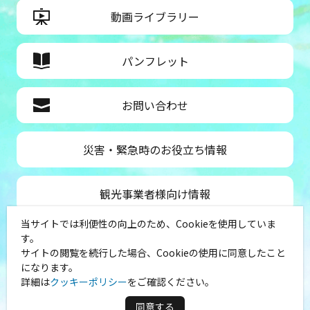
動画ライブラリー
パンフレット
お問い合わせ
災害・緊急時のお役立ち情報
観光事業者様向け情報
当サイトでは利便性の向上のため、Cookieを使用していま
公益社団法人神奈川県観光協会
す。
サイトの閲覧を続行した場合、Cookieの使用に同意したこと
〒231-8521
になります。
神奈川県横浜市中区山下町１
詳細は
クッキーポリシー
をご確認ください。
（シルクセンター内）
TEL：045-681-0007
同意する