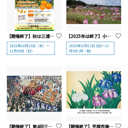
【開催終了】秋は三浦でみかん狩り2025
【2025年は終了】小松コスモス園「第26回 小松コスモスまつり」
2025年10月15日（水）～
2025年10月12日 (日)～11
11月30日（日）
月3日 (月・祝)
【開催終了】第4回三崎木遣みこしパレード
【開催終了】平塚市美術館 特集展「 国立劇場の名品展ー 鏑木清方、小倉遊亀、東山魁夷、髙山辰雄、加山又造…」