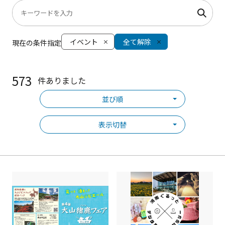
イベント
全て解除
現在の条件指定
573
件ありました
並び順
表示切替