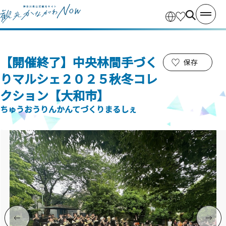
【開催終了】中央林間手づく
保存
りマルシェ２０２５秋冬コレ
クション【大和市】
ちゅうおうりんかんてづくりまるしぇ