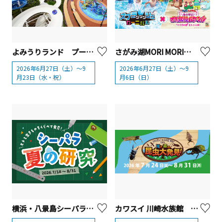
よみうりランド プールWAI（Water Amusement Island）【川崎市・東京都】
さがみ湖MORI MORI「スプラッッッシュカーニバル」2026
2026年6月27日（土）～9
2026年6月27日（土）～9
月23日（水・祝）
月6日（日）
横浜・八景島シーパラダイス「シーパラ夏の研究」
カワスイ 川崎水族館 夏休み限定イベント「カワスイで カワ遊び！川と森の昆虫大発見！」