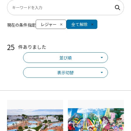
レジャー
全て解除
現在の条件指定
25
件ありました
並び順
表示切替