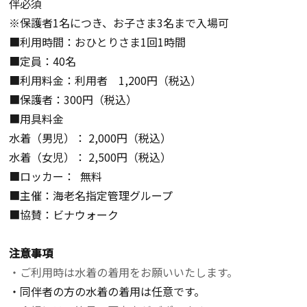
伴必須
※保護者
1
名につき、お子さま
3
名まで入場可
■利用時間：おひとりさま
1
回
1
時間
■定員：
40
名
■利用料金：利用者
1,200
円（税込）
■保護者：
300
円（税込）
■用具料金
水着（男児）：
2,000
円（税込）
水着（女児）：
2,500
円（税込）
■ロッカー：
無料
■主催：海老名指定管理グループ
■協賛：ビナウォーク
注意事項
・ご利用時は水着の着用をお願いいたします。
・同伴者の方の水着の着用は任意です。