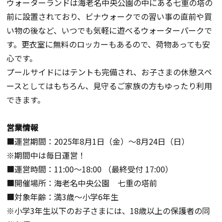
ウォーターランドは海老名中央公園の中にある七重の塔の
前に設置されており、ビナウォークでの習い事の直前や買
い物の後など、いつでも気軽に遊べるウォーターパークで
す。更衣室に無料のロッカーもあるので、荷物あっても安
心です。
プールサイドにはテントも完備され、お子さまの休憩スペ
ースとしてはもちろん、見守るご家族の方もゆったり利用
できます。
営業情報
■運営期間：
2025年8月1日
（金）～8月24日（日）
※期間中は毎日運営！
■運営時間：
11:00
～
18:00
（最終受付
17:00
）
■開催場所：海老名中央公園 七重の塔前
■対象年齢：満
3
歳～小学
6
年生
※小学
3
年生以下のお子さまには、
18
歳以上の保護者の同