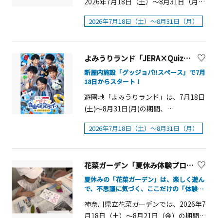
2026年7月18日（土）～8月31日（月）
9：00～18：00 8月9日（日）～8月15
スポットが登場します。ランドマーク
の期間、夏休みの研究や思い出づくり
日（土） 8：00～19：:00 （入場事前予
2026年7月18日（土）～8月31日（月）
プラザには巨大なカビゴンが眠る「お
にぴったりな企画「シーパラ夏の研
約制時間あり） 8月16日（日）～8月31
やすみカビゴン広場」、MARK IS みな
究」を開催しています。&nbsp; 飼育員
日（月） 9：00～18：00 9月1日（火）
とみらいにはドリンクスタンドも登
の知識がたっぷり詰まったオリジナル
～9月18日（金） 9：00～17：00 9月19
場。会場を巡りながらお気に入りのポ
よみうりランド「JERA×QuizKnock『ゼロエミッションスクール 自由研究ラボ in よみうりランド』」
の「夏の研究ブック」の販売をはじ
日（土） 8：00～19：00 9月20日
ケモンを見つけ、みなとみらいならで
め、東京大学大学院理学系研究科附属
新屋内施設「グッジョバ!!スペース」で7月
（日）～9月22日（祝・火） 8：00～
はの夏の思い出をつくりましょう。概
18日からスタート！
臨海実験所（東京大学三崎臨海実験
19：00（(入場事前予約制時間あり） 9
要■イベント名称：
所）とのコラボレーションイベント
遊園地「よみうりランド」は、7月18日
月23日（祝・水） 8：00～17：00 9月
「Pok&eacute;mon Sleep 3rd
「第6弾サイエンストーク～身近な海の
(土)～8月31日(月)の期間、
24日（木）～9月30日（水） 9：00～
Anniversary 横浜でみっけ！ポケモン
小さな生きもの「ウニ」を知ろう～」
「JERA&times;QuizKnock『ゼロエミ
17：00 ■入場料金えのすいまるごと大
ねがおリサーチpresented by
2026年7月18日（土）～8月31日（月）
の開催や、自身の記憶だけを頼りにシ
ッションスクール 自由研究ラボ in よみ
解剖展 限定キラキラステッカー付き 前
MITSUBISHI ESTATE GROUP」■開催
ーパラで飼育展示している生きものた
うりランド』」を開催します。 本イ
売り入場券大人2,800円、高校生1,800
期間：2026年7月17日（金）～8月23日
ちを描くイラスト募集企画「記憶スケ
ベントは、クイズ王・伊沢拓司氏が中
円、小・中学生1,300円、幼児（3歳以
（日）■開催場所：横浜ランドマーク
ッチ」の実施など、楽しみながら生き
花菜ガーデン「夏休み体験プログラム」【平塚市】
心となって活動する、エンターテイン
上）900円 「えのすい解剖図鑑」、え
タワー(ランドマークプラザ)・MARK IS
ものの魅力や生態、海の環境を学べ
メントと知を融合させたメディア
夏休みの「花菜ガーデン」は、楽しく遊ん
のすいまるごと大解剖展 限定キラキラ
みなとみらい■共催： 三菱地所株式会
る、夏休みの研究や思い出づくりにぴ
で、不思議に気づく、ここだけの「体験プ
「QuizKnock(クイズノック)」と、日本
ステッカー付 前売り入場券大人3,500
社、株式会社ポケモン※イベント内容
ログラム」がいっぱい！
ったりな企画が盛りだくさんです。 さ
最大の発電会社である株式会社 JERA
神奈川県立花菜ガーデンでは、2026年7
円、高校生2,500円、小・中学生2,000
に変更が生じる場合がございます。予
らに、水族館「ふれあいラグーン」で
が共同で展開する「ゼロエミッション
月18日（土）～8月21日（金）の期間、