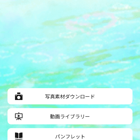
（日）■時間：10：00～16：00■定
員：各日70名■会場：5階 イベントス
ペース■参加条件：ODAKYU 湘南
GATEの公式LINE お友だち登録画面の
表示※Nゲージの「運転体験」は5階 イ
ベントスペースにて、当日分の整理券
を配布（各当日午前の部は10：00～、
午後の部は12：00～配布）受け取られ
た方から順番にご案内所要時間：Nゲー
ジの「運転体験」は約5分間※Nゲージ
ジオラマは、自由に観覧可能④コラボ
缶バッジワークショップロマンスカー
ミュージアムのオリジナル缶バッジを
写真素材ダウンロード
作成体験■日程：2月22日（日）■時
間：10：00～16：00■会場：5階 イベ
動画ライブラリー
ントスペース■参加費：300円 ※お支
払方法は現金のみ 【グッズ販売やく
じ・ガラポン抽選会】※相模鉄道は2月
パンフレット