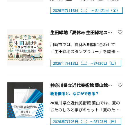
円、幼児（3歳以上）1,600円 ▼購入は
めご了承ください。
は、バンドウイルカと一緒に泳ぐこと
スクール」の体験型展示イベントで
「夏休み体験プログラム」を実施しま
こちら
ができるスペシャルプログラム「イル
2026年7月18日（土） ～ 8月21日（金）
す。「自由研究を遊ぶ」をテーマに、
す。夏休みの「花菜ガーデン」は、楽
https://www.asoview.com/channel/ti
カとおよごう」など、夏休みの思い出
エネルギーの大切さや環境問題につい
しく遊んで、不思議に気づく、ここだ
cket/pSFT72axta/ticket0000052413/
づくりにぴったりな生きものたちとの
て楽しみながら学ぶことができます。
けの「体験プログラム」がいっぱい！
&nbsp;
ふれあい体験プログラムもあります。
体験エリア(有料)では、「クイズ＆研究
生田緑地「夏休み 生田緑地スタンプラリー」【川崎市】
保護者の方も楽しめる内容ですので、
&nbsp;
ブック」を使ったクイズラリーや、学
お子様とご一緒にぜひ夏休みの思い出
川崎市では、夏休み期間に合わせて
んだ知識を体験できる展示コーナーな
をつくりましょう。各プログラムの詳
「生田緑地スタンプラリー」を開催し
どを用意。すべてのクイズに挑戦した
細・申込はこちら※「抽選あり」のプ
ます。 生田緑地内にある岡本太郎美術
方には、「ゼロエミッションスクール
ログラムの募集期間：7月1日(水)～15
2026年7月18日（土）～8月30日（日）
館、日本民家園、かわさき宙（そら）
入学証書」を授与します。また、開放
日(水)クイズラリー ガーデンからの挑
と緑の科学館、川崎市 藤子・Ｆ・不二
エリア(無料)では、同スクールの動画で
戦状！園内に設置されたクイズに挑戦
雄ミュージアムの4施設と、登戸行政サ
QuizKnockメンバーが着用している制
■開催期間：7月18日（土）～8月21日
神奈川県立近代美術館 葉山館「夏のたね’26 PAPER WEAVING 紙を織る」
ービスコーナーを巡り、スタンプを集
服や人気キャラのパペットの展示、限
（金）（休園日除く）■当日自由参加
めるイベントです。 スタンプを3つ（3
紙を織ると、なにができる？
定グッズの販売を行います。 今年の
お楽しみ収穫体験園内で育てた夏野菜
施設）集めると、毎年デザインが変わ
夏休みはゼロエミッションスクール
神奈川県立近代美術館 葉山では、夏の
を観察・収穫■開催期間：7月23日
る川崎市 藤子・Ｆ・不二雄ミュージア
で、特別な体験をお楽しみください。
おたのしみと学びのセット「夏のたね
（木）～8月21日（金）（期間中の月・
ム特製クリアファイル（非売品）をプ
概要■開催日程：2026年7月18日
（SEEdS: Summer Enjoyment and
火・木・金）■事前予約先着順（抽選
レゼント。さらに、5施設すべてのスタ
2026年7月25日（土）～8月23日（日）
（土）～8月31日（月）■時間：開園～
Education Set）」を配布します。今年
なし）びしょぬれ覚悟！？ ハスで遊ぼ
ンプを集めると、ドラえもんぬいぐる
19:00まで（最終受付は18：30まで）