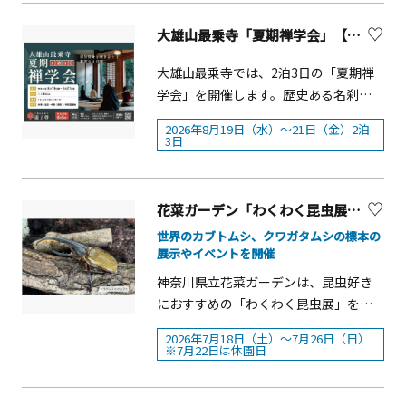
体験（ブラウス、バッグ、ストールな
活を体験できます。レクリエーション
しみください。&nbsp; イベントの締め
ど） 裂織り体験 紙漉き体験（オリジナ
も楽しめる、夏休みにおすすめの体験
大雄山最乗寺「夏期禅学会」【南足柄市】
くくりには、シェフやスタッフとのを
ル団扇づくり） ハンチング制作 料金 体
型イベントです。 大雄山最乗寺子ども
囲んだ記念写真をフォトフレーム入り
験内容により異なります（2,000円～
禅のつどい 概要■開催日：2026年8月
大雄山最乗寺では、2泊3日の「夏期禅
でプレゼント。お子様のお名前入り修
6,000円程度）
6日（木）～7日（金） 1泊2日■参加
学会」を開催します。歴史ある名刹で
了証も授与いたします。 &nbsp;概要■
費：6,000円（当日納金、写真代含む）
本格的な座禅や修行体験を通して、自
開催日：2026年7月28日（火）29日
2026年8月19日（水）～21日（金）2泊
■対象：小学3年～小学6年生 （付き
分自身と向き合い、心を見つめ直す特
3日
（水）30日（木）8月5日（水）6日
添いの保護者も大歓迎）■行事内容座
別な3日間。夏休みに心身を整え、新た
（木）7日（金）■場所：マンハッタン
禅自然観察会体験レクリエーション作
な気づきを得られる貴重な体験です。
ルーム 28F ■時間：受付11：30 食
務（清掃）※内容が変更になる場合が
夏期禅学会 概要■開催日：2026年8月
花菜ガーデン「わくわく昆虫展」【平塚市】
事開始 12：00 ■料金：大人
あります。 お申込みは７月末日まで、
19日（水）～8月21日（金） 2泊3日■
￥10,000 子供￥8,000（税サ込）
世界のカブトムシ、クワガタムシの標本の
メールや郵送、ＦＡＸにてお申し込み
参加資格：13才以上■費 用：18,000円
展示やイベントを開催
（小学生・中学生/小学生以下はお一人
ください。 詳細ご案内
■ 定員：80名（定員になり次第締切）
でテーブルに座れるお子様） ■参加特
神奈川県立花菜ガーデンは、昆虫好き
https://daiyuuzan.or.jp/2026_kodom
お申込みは8月5日まで、メールや郵
典：オリジナルフォトフレーム入り記
におすすめの「わくわく昆虫展」を、
ozennotsudoi_news/■申込先〒250-
送・ＦＡＸにてお申し込みください。
念写真／テーブルマナー修了証 備
2026年7月18日（土）から7月26日
0127 南足柄市大雄町1157 大雄山最
詳細ご案内
2026年7月18日（土）～7月26日（日）
考： ※仕入れの状況により、一部料理
（日）まで開催します。 会場には、世
※7月22日は休園日
乗寺 子ども禅のつどい係
https://daiyuuzan.or.jp/2026kakizeng
内容や期間の変更、または盛り付け等
界各地のカブトムシやクワガタムシな
Tel:0465（74）5880Fax:0465（73）
akukai_news/※ 申込先 〒250-0127 神
が変わる場合があります。 ※最新の情
ど、さまざまな昆虫の標本が並び、普
3146Email: info@daiyuuzan.or.jp※締
奈川県南足柄市大雄町1157&nbsp;大雄