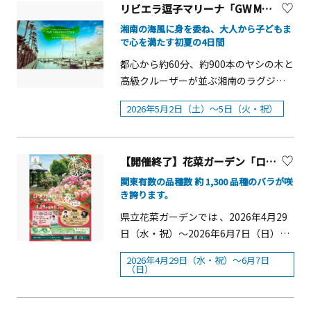
組(小学生まで2名＋保護者1名)※制作し
がら寒川町を理解し親しんでいただく
リビエラ逗子マリーナ「GW MARINA 2026」
施するほか、絵本や雑貨、ワークショ
を見ることができます。
た絵を複数枚ご持参いただいた場合で
ことを目的としています。歴史謎解き
ップブースなどが集まるマーケットを
湘南の海風に身を委ね、大人から子どもま
も、記念撮影は1組1枚※アイス＆ワッ
ウォーク ―さむかわタイムトラベル―
で心を満たす初夏の4日間
開催します。また、湘南在住の絵本作
フルは2名分■販売価格：１組8,000円
概要■開催日時：2026年5月3 日（日・
家・ヨシタケシンスケさんが手がけた
都心から約60分、約900本のヤシの木と
（税込）■販売数量：第1部24組／第2
祝）■開催時間：10:00 集合 13:00 まで
メインビジュアルにもぜひご注目くだ
高級クルーザーが並ぶ湘南のラグジュ
部24組 ■購入方法：JRE MALLに会員
にゴール■会 場：さむかわ中央公園ス
さい。「えほん博」は、2022年に代官
アリーリゾート「リビエラ逗子マリー
登録のうえ、JRE MALLチケット「伊湘
タート&amp;ゴール■定員：先着 200
2026年5月2日（土）～5日（火・祝）
山 蔦屋書店で始まった、絵本をつくる
ナ」では、2026年のゴールデンウィー
箱チケット」または、「JR東日本横浜
名 当日会場にて9：30 ～受付開始■参
人・届ける人・読む人がつながり、絵
ク期間中の5月2日～5月5日に「GW
支社」■販売期間：2026年4月3日
加費：無料■主催：(一社)寒川町観光協
本文化を育てるイベントです。児童書
MARINA 2026」を開催します。 海を目
（金）10：00～ ※売り切れ次第販売を
会※内容は状況により変更となる場合
のニーズが高く、また、湘南を拠点に
【開催終了】花菜ガーデン「ローズフェスティバル2026～春～」【平塚市】
の前に海の再生を願う「Social Good
終了
があります①10：00 までに「さむかわ
活動されている絵本作家も多い、湘南
Yoga」や、お子様の感性を刺激するワ
関東有数の品種数 約 1,300 品種のバラが咲
中央公園」集合。受付を済ませ「時の
蔦屋書店でも開催することとなりまし
き誇ります。
ークショップ、モノを大切に受け継ぐ
地図」を入手② 「時の地図」をたより
た。えほん博 2026 概要■開催日程：
喜びを味わう「&ldquo;プチ&rdquo;逗
県立花菜ガーデンでは 、2026年4月29
に町内に散らばった「八つの時の場
2026年5月2日（土）・3日（日・祝）
子蚤の市」、そして富士山を望む絶景
日（水・祝）～2026年6月7日（日）の
所」を訪ねてそこに眠るキーワードを
■時間：10：00～17：00（※一部企画
でのサンセットパーティーや貸切BBQ
期間、約1300品種が咲き誇る「ローズ
見つける③キーワードが集まったら
2026年4月29日（水・祝）～6月7日
は17：30まで）■場所：湘南 蔦屋書店
など、お子様から大人まで楽しめる海
フェスティバル2026～春～」 を開催し
（日）
「さむかわ中央公園」に戻り、答え合
■主催：湘南 蔦屋書店※「えほんマー
辺でゆったり楽しめる催しが多彩で
ます。花菜ガーデンのバラ園は品種改
わせをして「時の宝」ゲット（数量限
ケット」は、小雨決行・荒天中止。キ
す。 初夏の日差し溢れる昼の活気か
良の歴史を感じられえるように系統・
定）