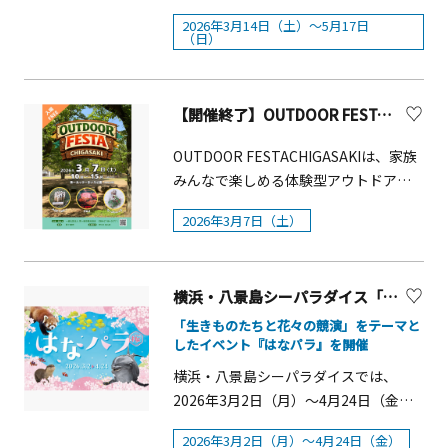
宰「食品さんぷる畑」によるワークシ
で愛され続けている携帯型育成デジタ
みます。■ 参加費Aコース：3,000円
2026年3月14日（土）～5月17日
ョップや作品展示、物販も楽しめる、
ルペット「たまごっち」とのコラボレ
（日）
（1名）Bコース：2,500円（1名）※参
食品サンプルの魅力が詰まった特別展
ーションを実施。2026年3月14日
拝料、御来光守、資料、保険料等を含
示です。 食品サンプルアート展「食べ
（土）～5月17日（日）の期間、特別イ
みます。■ 定員Aコース：40名Bコー
ちゃダメだぞ！ ​」イベント概要■開催
ベント『えのすいで発見!! たまごっちと
【開催終了】OUTDOOR FESTA CHIGASAKI【茅ヶ崎市】
ス：40名※申込多数の場合は抽選とな
日: 2026年3月20日（金・祝）～3月22
海のなかまたち!』を開催します。 特別
ります。■ 申込方法寒川町観光協会公
日（日） ■時間: 9：00～17：00 ​■場
イベント『えのすいで発見!! たまごっち
OUTDOOR FESTACHIGASAKIは、家族
式ウェブサイトの専用申込フォームよ
所: 花菜ガーデン 特設会場（クラフト実
と海のなかまたち!』では、個性豊かな
みんなで楽しめる体験型アウトドアイ
り受付（2月21日9：30公開）■申込受
験室） ​■観覧料: 無料（ただし、入園料
たまごっちたちとともに、えのすいに
ベントです。モルックやボルダリング、
付期間2026年2月21日（土）9:30 ～ 3
2026年3月7日（土）
は別途必要） ​■主催: 神奈川県立花と緑
くらす生き物のこと、そしてえのすい
丸太切りなど、子どもから大人まで楽
月8日（日）18:00■抽選結果発表2026
のふれあいセンター 花菜ガーデン ■ア
トリーターによるお世話の工夫をご紹
しめるアクティビティが盛りだくさ
年3月9日（月）15:00頃※当選番号を寒
ート作品展示協力：イワサキ・ビーア
介します！さらに、特別イベントでし
ん！スワッグ作りのワークショップな
川町観光協会ホームページにて発表春
イ■ワークショップ​協力：食品さんぷ
横浜・八景島シーパラダイス「はなパラ」【横浜市】
か手に入らない特典ステッカーや、コ
ど、ものづくり体験も気軽に参加でき
分の日ならではの特別な日に、寒川神
る畑 【ワークショップ】■内容: 食品サ
ラボドリンク＆限定グッズも登場。こ
ます。茅ヶ崎産の肉や野菜を使用した
「生きものたちと花々の競演」をテーマと
社の歴史と「レイライン」の魅力を体
ンプル作り（午前「たこ焼き」、午後
したイベント『はなパラ』を開催
こでしか体験できないワクワクが盛り
フードトラックや、キャンプギア･アウ
感してみてはいかがでしょうか。
「クレープ」）&nbsp;■時間: 各日
だくさんです。 特別イベント 『えのす
トドアグッズの販売もあり、遊んで・
横浜・八景島シーパラダイスでは、
①10：00～12：00、②13：30～15：
いで発見!! たまごっちと海のなかまた
体験して・食べて、一日中楽しめる内
2026年3月2日（月）～4月24日（金）
30&nbsp;■定員: 各回50名 ■参加費:
ち!』概要■開催期間：2026年3月14日
容です。アウトドアが初めての方も気
の期間、「生きものたちと花々の競
500円（税込）&nbsp;■申込方法: 当日
2026年3月2日（月）～4月24日（金）
（土）～5月17日（日） ［前半］ 3月
軽に立ち寄れる「体験いっぱいのアウ