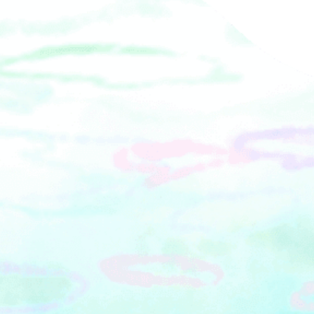
り内容の変更、または中止となる場合
イベントスクエア※制服はお子さま用
があります。■場所：ふれあいラグー
サイズに限ります※ご用意する制服は
ン
各日異なります※「キャラクター大集
合！グリーティングイベント」開催中
は実施いたしません②キャラクター大
集合！グリーティングイベント■日程2
月21日(土) そうにゃん・ハマの電チャ
ン・しょもたん2月22日(日) もころ
ん・えのんくん・しょもたん■時間：
①11：30～ ②13：30～ ③14：30～
■会場：7階 イベントスクエア■定員：
各回60名程度※個別の撮影会はありま
せん※出演するキャラクターは各日異
なります※各日9：30～9：50に、当日
分の各回の入場整理券を、2階 ビオセボ
ン側横入口にて配布※9:50以降は7階 エ
スカレーター横にて10時より整理券を
配布します③小田急のNゲージ展示・運
転体験■日程：2月21日（土）・22日