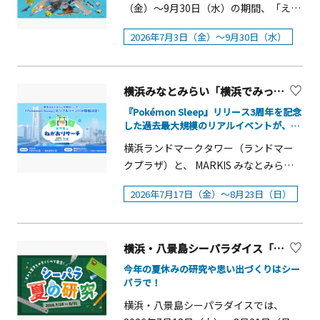
（金）～9月30日（水）の期間、「えの
すいまるごと大解剖展」を開催しま
2026年7月3日（金）～9月30日（水）
す。&nbsp; 水族館で暮らす生き物たち
の魅力をはじめ、生き物を支える飼育
技術やスタッフの仕事など、水族館の
横浜みなとみらい「横浜でみっけ！ポケモンねがおリサーチ」
舞台裏を「生物」「技術」「情熱」の3
つの視点から紹介する企画展です。湘
『Pokémon Sleep』リリース3周年を記念
した過去最大規模のリアルイベントが、横
南の特産品として親しまれるシラス
浜・みなとみらいで開催！
（カタクチイワシの仔魚）をテーマ
横浜ランドマークタワー（ランドマー
に、飼育・繁殖の工夫や体の仕組みを
クプラザ）と、 MARKIS みなとみらい
紹介する「シラスサイエンス イワシを
では、2026年7月17日（金）～8月23日
2026年7月17日（金）～8月23日（日）
大解剖」など、館内各所で普段は見る
（日）の期間に 「Pok&eacute;mon
ことのできない&ldquo;えのすい
Sleep 3rd Anniversary 横浜でみっけ！
&rdquo;の秘密に触れることができま
ポケモンねがおリサーチ presented by
す。 &nbsp; ■営業時間7月3日（金）
横浜・八景島シーパラダイス「シーパラ夏の研究」
MITSUBISHI ESTATE GROUP」を開催
～7月17日（金）&nbsp;9：00～17：
します。横浜ランドマークタワー（ラ
今年の夏休みの研究や思い出づくりはシー
00&nbsp; 7月18日（土） 9：00～18：
パラで！
ンドマークプラザ）とMARK IS みなと
00 7月19日（日）&nbsp;8：00～19：
みらいを舞台に、さまざまなポケモン
横浜・八景島シーパラダイスでは、
00 7月20日（祝・月）～8月8日（土）
の寝顔を探すスタンプラリーやフォト