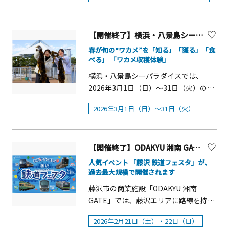
演」をテーマとしたイベント「はなパ
9：00から会場で先着順で販売 ​
14日（土）～4月12日（日）［後半］ 4
トドアフェスタ」へ、ぜひお越しくだ
ラ」を開催します。八景島では3～4月
月13日（月）～5月17日（日）■開催時
さい。
にソメイヨシノやオオシマザクラなど5
間：9：00～17：00（最終入場、チケ
【開催終了】横浜・八景島シーパラダイス「ワカメ収穫体験」【横浜市】
種700本の&ldquo;桜&rdquo;が、5～6
ット販売は16：00まで）■開催場所：
月には約100種500株の&ldquo;バラ
春が旬の“ワカメ”を「知る」「獲る」「食
新江ノ島水族館 館内各所■特別協力 ：
べる」 「ワカメ収穫体験」
&rdquo;や、県内最大級の2万株の
株式会社バンダイ■協賛・グッズ製
&ldquo;あじさい&rdquo;が咲き誇り、
横浜・八景島シーパラダイスでは、
作：株式会社A3 &nbsp;
島全体が色彩豊かな花の島となりま
2026年3月1日（日）～31日（火）の期
す。 4月24日（金）までの期間は、国内
間、春が旬のワカメを「知る」「獲
2026年3月1日（日）～31日（火）
最多飼育数5万尾のイワシが魅せる
る」「食べる」ことができる体験イベ
&ldquo;海中桜&rdquo;をはじめ、桜や
ント「ワカメ収穫体験」を開催しま
色とりどりの花に彩られた道をケープ
す。 会場となる自然の海の水族館「う
ペンギンがぺたぺたよちよち歩くパレ
【開催終了】ODAKYU 湘南 GATE「藤沢 鉄道フェスタ」
みファーム」では、昨年12月に植え付
ードなど、「海・島・生きもの」の魅
け、大きく育ったワカメを実際に収穫
人気イベント 「藤沢 鉄道フェスタ」が、
力がぎっしりつまったシーパラならで
過去最大規模で開催されます
していただけます。ワカメは光合成に
はのお花見イベントを楽しめます。
よって二酸化炭素を吸収する海藻で、
藤沢市の商業施設「ODAKYU 湘南
「スーパーイワシイリュージョン 桜」
近年注目される&ldquo;ブルーカーボン
GATE」では、藤沢エリアに路線を持つ
概要水族館「アクアミュージアム」の
&rdquo;の担い手として、地球温暖化対
小田急電鉄・江ノ島電鉄・JR東日本・
高さ8m・水量1,500トンを誇る大水槽
2026年2月21日（土）・22日（日）
策や海の環境保全にも役立つ存在で
相模鉄道・湘南モノレールの5社合同に