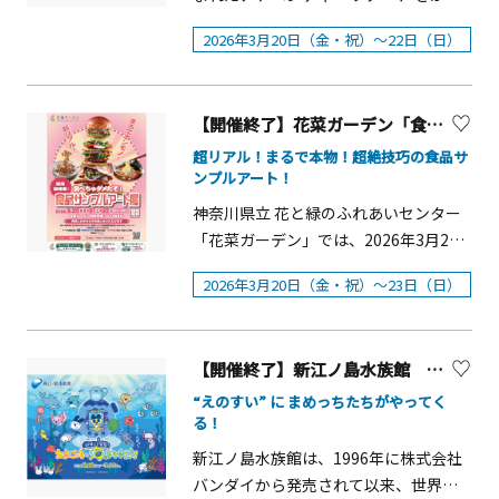
向きにより運休または運航ルートを変
ンクルーシブ自転車、エコクラフト製
て注目を集めています。 本ツアーで
湖 MORI MORI（神奈川県相模原市）で
更する場合があります。
作、いろいろ車いす、物販ブース、ｅ
2026年3月20日（金・祝）～22日（日）
は、全国唯一「八方除」の守護神とし
は、3月20日（金・祝）～22日（日）の
スポーツ、メタバースワークショッ
て知られる寒川神社を、ガイドの解説
3日間、「おもちゃと木のぬくもり」を
プ、アート展示、etc【相模原ギオンア
とともに巡ります。御本殿での正式参
テーマにしたイベント 「MORI MORIス
リーナ】 （相模原市南区麻溝台2284-
拝に加え、春分の日限定の「御来光
【開催終了】花菜ガーデン「食品サンプルアート展」【平塚市】
プリングフェスタ2026」 を開催しま
1）神奈川パラスポーツコーナーボッチ
守」を授与いただける特別な機会で
す。 本イベントでは、使わなくなった
超リアル！まるで本物！超絶技巧の食品サ
ャやラダーゲッター、ビームライフル
す。 &nbsp;開催概要■開催日：2026年
ンプルアート！
おもちゃを活かした遊びや、木の温も
用いた射撃競技、競技用車いす乗車体
3月20日（金・春分の日）■集合時間・
りを感じられる遊具などを通して、遊
神奈川県立 花と緑のふれあいセンター
験等■共催：神奈川県、（公財）神奈
場所：9:00 寒川神社 境内 国旗掲揚塔
びながらモノの大切さや自然の恵みを
「花菜ガーデン」では、2026年3月20
川県公園協会、（公財）相模原市ま
前 集合■ コース内容【Aコース：神苑
学べる体験を用意。親子で楽しみなが
日（金・祝）～3月22日（日）の期間、
ち・みどり公社
と境内ガイド】・御本殿にて正式参拝
2026年3月20日（金・祝）～23日（日）
ら、資源を大切にする気持ちや自然と
「食品サンプルアート展」を開催しま
後、境内をご案内・御神域「神嶽山神
の関わりを感じられる3日間です。 イベ
す。本物そっくりの食品サンプルは、
苑」入苑・散策・方徳資料館内説明・
ント概要■開催日：2026年3月20日
日本の食文化と職人技が生んだ独自の
西善院・宮山神社を巡り、レストラン
（金・祝）～22日（日）■開催時間：
【開催終了】新江ノ島水族館 特別イベント『えのすいで発見!! たまごっちと海のなかまたち!』【藤沢市】
カルチャー。本展では、食品サンプル
koyo前にて12:00頃解散【Bコース：境
11：00～20：00■開催場所：園内 イベ
界のパイオニアであるイワサキ・ビー
“えのすい” に まめっちたちがやってく
内ガイド】・御本殿にて正式参拝後、
ントステージ広場※雨天の場合、一部
る！
アイ株式会社による社内製作コンクー
境内ガイド・11:00頃 寒川神社境内にて
中止
ル作品約50点を展示します。さらに、
新江ノ島水族館は、1996年に株式会社
解散※両コースとも、正式参拝および
fakefoodアーティスト江波ゆきこ氏主
バンダイから発売されて以来、世界中
春分の日限定「御来光守」の授与を含