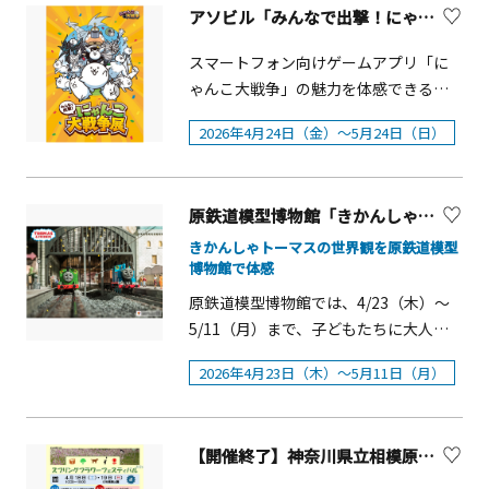
ャンペーン「えほん博」開催当日、湘
ら、DJのサウンドが響くナイトタイム
分類ごとに鑑賞することができます。
アソビル「みんなで出撃！にゃんこ大戦争展」【横浜市】
南 蔦屋書店でヨシタケシンスケさんの
まで、鎌倉・逗子エリアで「滞在型」
&ldquo;ツルバラエリア&rdquo;では湘
絵本またはグッズを1点以上お買い上げ
の連休をお楽しみください。
南の海をイメージした「バラの海」は
スマートフォン向けゲームアプリ「に
の先着300名様に、「えほん博限定ステ
春だけの フォトスポットです。イベン
ゃんこ大戦争」の魅力を体感できる展
ッカー」を1枚プレゼントします。＜場
ト 期間中は バラの専門家による 講演会
示会「みんなで出撃！にゃんこ大戦争
所＞湘南 蔦屋書店 2号館1階レジカウン
2026年4月24日（金）～5月24日（日）
や ボランティアによるバラ園のガイド
展」が、横浜駅直結のアソビルにて開
ター
ツアー、バラの生産者によるローズマ
催されます。 本展では、日本編・未来
ーケットを開催します。 併設のレスト
編・宇宙編など、ゲーム内の多彩なス
原鉄道模型博物館「きかんしゃトーマス」模型走行【横浜市】
ラン&ldquo;キッチン Hana &rdquo;で
テージの世界観を再現。歴史や過去の
はバラのデザートプレートをご提供し
コラボ、未公開キャラクターラフな
きかんしゃトーマスの世界観を原鉄道模型
博物館で体感
ます 。 概要■開催期間：2026年4月29
ど、ファン必見の展示もご覧いただけ
日（水・祝）～ 2026 年6月7日（日）■
ます。 また、会場限定のオリジナルグ
原鉄道模型博物館では、4/23（木）～
時間：4 月・6月／ 9： 00～ 17： 005月
ッズのほか、ポノスオフィシャルスト
5/11（月）まで、子どもたちに大人気
／ 8：30 ～17：00
ア「にゃんこ大商店」の関連グッズも
のきかんしゃトーマスとなかまたちの
2026年4月23日（木）～5月11日（月）
販売予定です。 開催概要■開催期間：
模型走行を実施します。走行するトー
2026年4月24日（金）～5月24日（日）
マスたちの鉄道模型は、イギリスのTV
■時間：10：00～19：00（最終入場
アニメ（1984年～）で撮影に使用され
18：30）■会場：YOKOHAMA
【開催終了】神奈川県立相模原公園「スプリングフラワーフェスティバル」【相模原市】
た貴重な本物。走行期間中は、懐かし
COAST（アソビル2F ROOM1） ■料
いTVシリーズの上映やキャラクターの