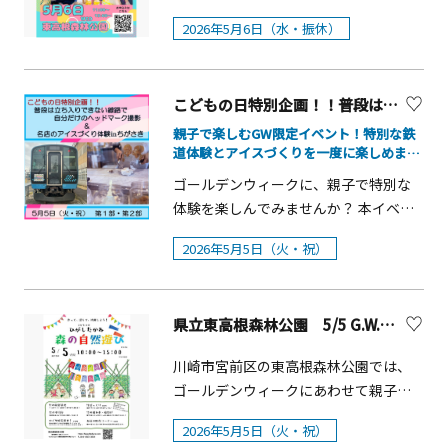
ーンサービス株式会社にて、横浜市の
の下で楽しめる体験型イベント「マイ
す。約100種500株のバラに彩られたバ
を舞台に、人と活動がつながる特別な2
里山ガーデンや港の見える丘公園の庭
2026年5月6日（水・振休）
カラえのぐあそび」を開催します。新
ラ園で、思う存分バラをご堪能くださ
日間を創出する回遊型イベントです。
園管理を担当。 &nbsp;
緑に囲まれた開放的な空間で、全身を
い。 概要【はなパラ第二弾】■開催期
開催概要■日程2026年5月15日（金）
使ってのびのびと自由にえのぐ遊びを
間：2026年4月25日（土）～5月29日
13：00〜20：002026年5月16日（土）
こどもの日特別企画！！普段は立ち入りできない線路で自分だけのヘッドマーク撮影＆名店のアイスづくり体験 ㏌ちがさき
体験ができるイベントです。 概要■開
（金）【第11回バラフェスタ】■開催
10：00〜17：00■会場プラウドタワー
催日：2026年5月6日（水・振休）■時
日：2026年5月16日（土）～17日
親子で楽しむGW限定イベント！特別な鉄
相模大野クロス オーノクロス広場コリ
道体験とアイスづくりを一度に楽しめま
間：第一部 11：00～12：00／第二部
（日）■時間：10：00～15：00■場
ドー街相模大野中央公園相模女子大学
す。
13：00～14：00■会場：東高根森林公
所：八景島丘の広場バラ園※荒天中止
ゴールデンウィークに、親子で特別な
グリーンホール&nbsp; &nbsp;
園（けやき広場）■参加費：1人 1,000
体験を楽しんでみませんか？ 本イベン
&nbsp;※荒天中止、少雨一部中止
円■申込：事前予約制（下段のウェブ
トは、JR茅ヶ崎駅とラスカ茅ヶ崎6階ラ
&nbsp;■主催：相模大野駅周辺エリア
2026年5月5日（火・祝）
サイトよりお申込みください）■対
スカホールで開催され、普段は入るこ
マネジメント&nbsp;■後援：相模原市
象：親子参加（※小学3年生未満のお子
とのできない車両留置線への特別乗車
■協力：北口商店会、女子大通り商工
さまは保護者同伴必須）■持ち物：汚
体験や、実際の電車に自分で描いたヘ
振興会、相模大野銀座通り商店街、相
れてもよい服装、着替え、タオル、ウ
県立東高根森林公園 5/5 G.W.こどもの日「森の自然遊び」【川崎市】
ッドマークを掲出して記念撮影ができ
模大野南新町商店街振興組合、麻溝公
エットティッシュ、ビニール袋、飲み
る、貴重な鉄道体験です。 さらに、茅
園グループパートナーズ（代表企業：
川崎市宮前区の東高根森林公園では、
物■備考：当日レインコート購入可（1
ヶ崎の人気店「プレンティーズ」によ
横浜緑地株式会社）、（公財）相模原
ゴールデンウィークにあわせて親子で
着100円） 【県立東高根森林公園につ
るアイスクリームづくり体験も開催。
市民文化財団、相模女子大学、相模大
楽しめる自然体験イベントを開催しま
いて】川崎市宮前区に位置し、川崎市
好きなトッピングでオリジナルアイス
野アートフェスタ実行委員会
2026年5月5日（火・祝）
す。新緑に包まれた園内で、のびのびと
内唯一の県立公園です。神奈川県の天