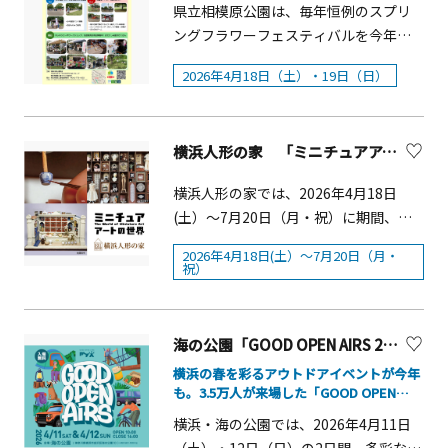
県立相模原公園は、毎年恒例のスプリ
金：・通常チケット 一般 1,000円／
原型となった機関車の模型も特別展示
ングフラワーフェスティバルを今年も
小・中学生 500円・グッズ付チケッ
します。また、最寄駅・横浜駅に隣接
開催します。 市の方々による素晴らし
ト 一般 4,300円／小・中学生 3,800円
する横浜高島屋では、4/15（水）～
2026年4月18日（土）・19日（日）
いパフォーマンスやワークショップ、
※すべて税込／未就学児無料
4/27（月）まで原作出版80周年を記念
キッチンカー、花苗販売等 多数出展し
した展覧会「きかんしゃトーマスの世
ておりますので、ご家族、お友達をお
界展」が開催されます。本展覧会の期
横浜人形の家 「ミニチュアアートの世界」【横浜市】
誘いの上ぜひお越しください。概要■
間中、横浜高島屋、CIAL桜木町ANNEX
開催日：4月18日（土）・19日（日）■
旧横ギャラリーと当館の3施設でスタン
横浜人形の家では、2026年4月18日
時間：10：00～15：00■場所：相模原
プラリーも実施。ぜひこの機会に、ト
(土）～7月20日（月・祝）に期間、第
公園■内 容【両日】販売：花苗・焼
ーマスたちのスタンプを集めながら鉄
二企画展「ミニチュアアートの世界」
き菓子・キッチンカー／テント（各日6
2026年4月18日(土）～7月20日（月・
道発祥の地・横浜を巡ってみてはいか
を開催します。和道具・動物・昆虫・
祝）
～7店舗出店）体験：ミニ凧作り、塗り
がでしょうか。 概要■開催日：
生花・金魚・豆本・ガラス切子・陶
絵ワークショップ、プラバン作り・ス
4/23（木）～5/11（月）※火曜、水曜
器・フード・アンティーク家具&hellip;
タンプラリー【4/18（土）】鑑賞：少
は休館日です。ただし祝日の
オールジャンルのミニチュアアート作
海の公園「GOOD OPEN AIRS 2026（グッドオープンエアズ 2026）」【横浜市】
年鼓笛バンド演奏販売：酒まんじゅ
4/29（水）、5/5（火）、5/6（水）は
品が全国各地から横浜人形の家に大集
う・味噌・野菜【4/19（日）】鑑賞：
横浜の春を彩るアウトドアイベントが今年
営業し、4/30（木）、5/7（木）、
合しました。 23名の作家・コレクター
も。3.5万人が来場した「GOOD OPEN
お囃子体験：高所リフト車・ふわふわ
5/8（金）は振替休館。※スタンプラリ
の精巧で極小な世界をご堪能くださ
AIRS 2026」4月11日（土）・12日（日）開
ドーム・家庭犬しつけ教室・ツリーク
横浜・海の公園では、2026年4月11日
ーで訪れる際は、各施設の営業時間を
催決定【入場無料】
い。展示概要■会期： 2026年4月18日
ライミング（要事前申込,当日受付若干