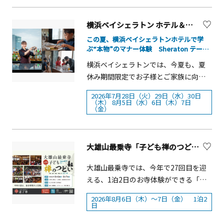
ターセンター・生田緑地西口サテライ
催日：2026年8月8日（土）・12日
う！ひもを使ったハンギングプランタ
月16日（日）■入場時間： 11：00～
（月）まで、「夏の手作り体験フェ
ト・生田緑地整備事務所・多摩区役所
（水）■開催時間：10：00～15：
ー作り■開催日：8月13日（木）■事前
19：00（最終入場回18：20）※イベン
ア」を開催します。藍染めではブラウ
■参加費： 無料 ■Wチャンス応募方法
横浜ベイシェラトン ホテル＆タワーズ「Sheraton テーブルマナー for KIDS ～夏休みの昼餐会～」
00（開催時間中自由に参加できます）
予約抽選あり植物標本の第一歩園内の
ト初日のみ13：00～■開催場所： ラン
スやバッグ、ストール、ハンチングな
詳細は公式ホームページをご確認くだ
この夏、横浜ベイシェラトンホテルで学
■開催場所：葉山館エントランス■定
植物を採集して植物標本を作る■開催
ドマークプラザ 5階 ランドマークホー
どの制作、裂織りでは好みの糸や布を
さい。 ■実施主体生田緑地共同事業体
ぶ“本物”のマナー体験 Sheraton テーブ
員：なし■対象：18歳以下の方 ■参
日：8月18日（火）&nbsp;■事前予約
ル■入場料 ：大人（中学生以上） 前売
使った作品づくり、紙漉きではオリジ
ルマナー for KIDS ～夏休みの昼餐会～ バ
（指定管理者）
横浜ベイシェラトンでは、今夏も、夏
加費：無料■申込み：不要
抽選あり野菜のスタンプで絵ハガキを
2,300円／当日 2,500円■子供（4歳～
ーテンダーによるミニカクテル教室付きの
ナル団扇づくりを体験できます。期間
休み期間限定でお子様とご家族に向け
作ろう！野菜の断面や表面の模様を使
夏限定プログラム
小学生） 前売 1,300円／当日 1,500円※
中は毎日、お楽しみくじも実施しま
た特別イベント『Sheraton テーブルマ
って絵はがき作り■開催期間：①7月20
税込※購入時に入場時間帯の指定が必
す。夏休みの思い出づくりや自由研究
2026年7月28日（火）29日（水）30日
ナー for KIDS ～夏休みの昼餐会～』を
日（月）～7月23日（木）②8月17日
（木） 8月5日（水）6日（木）7日
要です。※大人1人につき1人まで3歳未
にもおすすめです。体験は予約制のた
（金）
開催します。&nbsp; おもてなしのプロ
（月）～8月20日（木）（休園日除く）
満無料。ただし、小学生以下のみのご
め、事前にお申し込みください。概要
フェッショナルから食事のマナーを楽
■当日自由参加
入場はご遠慮願います。（18歳以上の
■開催期間：2026年7月27日（月）～8
しく学べるほか、バーテンダーによる
保護者の同伴が必用となります。）■
月31日（月）※8月11日（火）～16日
大雄山最乗寺「子ども禅のつどい」【南足柄市】
ミニカクテル教室も体験できる「お子
主催： 三菱地所株式会社／ぴあ株式会
（日）は休館■会場：愛川繊維会館 レ
様向け学習プログラム」として、夏休
社／株式会社灯白社■協力： 株式会社
インボープラザ■体験時間：9：30～
大雄山最乗寺では、今年で27回目を迎
みの自由研究や宿題の題材、また旬の
円谷プロダクション
16：00※最終受付 14：30■参加方法：
える、1泊2日のお寺体験ができる「子
食材に触れる食育の場としても人気で
予約制（電話またはメールで申込み）
ども禅のつどい」を開催します。座禅
す。 ホテル最上階ならではの眺望を誇
2026年8月6日（木）～7日（金） 1泊2
※当日・前日の予約不可※定員になり
やお寺での生活を通して、感謝や思い
日
る上質な空間「マンハッタン ルーム」
次第受付終了 主な体験メニュー 藍染め
やりの心を育みながら、規則正しい生
（28F）にて、最高の学びの時間をお楽