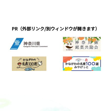
概要 ■日程：2026年2月21日（土）・
催期間：2026年2月21日（土）～23日
13：00～ ／15：00～／17：00～※４
30～16：00【3/20（祝）】①13：30～
22日（日）■会場：ODAKYU 湘南
（月祝）■開催時間：9：00～16：
月以降のタイムスケジュールは『横
14：00 ②14：30～15：00ご参加にあ
GATE（7階 イベントスクエア、7階 ヒ
00■観覧無料：入園料金別途※天候に
浜・八景島シーパラダイス』公式Web
たって・ワカメごはんは「Seafood ＆
ヤリングストア横 多目的スペース、5階
かかわらずお楽しみいただけます■場
サイトをご確認ください。※一部実施
Grill YAKIYA」にて提供します。・海象
イベントスペース、小田急百貨店ふじ
所：特設会場（四季ギャラリー）■主
PR（外部リンク/別ウィンドウが開きます）
回はコラボイベントバージョンでお届
状況により、内容変更または中止とな
さわ 地下1階 食料品売場 イベントコー
催：神奈川県立 花と緑のふれあいセン
けする場合がございます。詳しくは、
る場合があります。・お持ち帰り用の
ナー）■主催：株式会社小田急ＳＣデ
ター 花菜ガーデン■企画・制作：ヒ
『横浜・八景島シーパラダイス』公式
袋またはクーラーボックスをご持参く
ィベロップメント■協力：小田急電鉄
ガ・アーツ&amp;メタル■特別協力：
Webサイトをご確認ください。■場
ださい。・汚れても良い服装でご参加
株式会社、江ノ島電鉄株式会社、東日
ビオレ ザ ハンド
所：アクアミュージアム1F、3F&nbsp;
ください。
本旅客鉄道株式会社 横浜支社 藤沢駅、
LABO５ 大水槽「大海原に生きる群れと
相模鉄道株式会社、湘南モノレール株
輝きの魚たち」 「ケープペンギンのパ
式会社、株式会社JR東日本クロスステ
レード」概要■期間：2026年3月2日
ーション、小田急鉄道倶楽部、ロマン
（月）～4月24日（金）■時間・3月2日
スカーミュージアム 【体験・イベン
（月）～3月31日（日）※各回約5分間
ト】①「子ども駅長」なりきり撮影会
10：30～ ／16：30～※４月以降のタイ
■日程2月21日(土) JR東日本・相模鉄
ムスケジュールは『横浜・八景島シー
道・湘南モノレール2月22日(日) 小田
パラダイス』公式Webサイトをご確認
急電鉄・江ノ島電鉄・湘南モノレール
ください。※動物たちの体調などによ
■時間：10：00～16：00■会場：7階