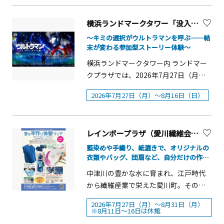
のテーマは「PAPER WEAVING」。紙を
う！ハスで学ぼう！シャワーで遊びな
みやミニチュア太陽の塔など、魅力的
※7月21日(火)～24日(金)は開園～18：
上へ下へと織りながら生まれる形を楽
がらハスに関するクイズに挑戦■開催
な賞品が当たる抽選に応募できます。
横浜ランドマークタワー「没入型体験イベント：ウルトラマン ストーリーダイブ展」
00まで(最終受付は17：30まで）■会
しめるキットの配布に加え、和紙のひ
日：7月21日（火）■事前予約抽選あり
自然豊かな生田緑地を散策しながら、
場：グッジョバ!!スペース（新屋内施
もなどを使って作品づくりを楽しめる
ザリガニ釣りザリガニを釣って観察■
～キミの選択がウルトラマンを呼ぶ──結
個性豊かな施設を巡って楽しめる夏休
設）■料金当日券：中学生以上800円、
末が変わる参加型ストーリー体験～
ワークショップも開催します。 概要
開催日：7月28日（火）・8月7日
みにぴったりのイベントです。ご家族
3歳～小学生600円（別途入園料）前売
【「PAPER WEAVINGペーパー ウィー
（金）・8月11日（火）■事前予約抽選
横浜ランドマークタワー内 ランドマー
や友人と一緒に、スタンプを集めなが
入場券：中学生以上700円、3歳～小学
ヴィング 紙を織おる」キットの配
ありシャボン玉で遊ぼう！シャボン玉
クプラザでは、2026年7月27日（月）
ら生田緑地の魅力を発見してみません
生500円（別途入園料）※2歳以下は入
布】■開催期間：2026年7月25日
液や道具を手作りして遊ぶ■開催日：7
～8月16日（日）の期間限定で、ウルト
か。 概要■開催期間： 2026年7月18日
園料含め無料
2026年7月27日（月）～8月16日（日）
（土）～8月23日（日）■開催時間：
月30日（木）■事前予約抽選あり藍の
ラマンシリーズ60周年を記念して、
（土）～8月30日（日）※スタンプ台紙
9：30～17：00■配布場所：神奈川県
たたき染め体験藍を使ったハンカチの
「没入型体験イベント：ウルトラマン
の配布終了に伴い、期間内でも終了と
立近代美術館 葉山■対象：18歳以下の
たたき染め■開催日：8月3日（月）～5
ストーリーダイブ展」を開催します。
なる場合があります。※施設により休
方※休館日（祝日を除く月曜日）の配
レインボープラザ（愛川繊維会館）サマーフェア2026「夏の手作り体験フェア」
日（水）&nbsp;■事前予約抽選ありカ
来場者自身が主人公となり、映像・音
館日・開館時間が異なります。■実施
布はありません。※無くなり次第終了
ルピスLABO乳酸菌について楽しく学ぶ
響・演劇によって構成されたウルトラ
藍染めや手織り、紙漉きで、オリジナルの
施設・岡本太郎美術館・日本民家園・
します。※※鎌倉別館でもキットを配
■開催日：8月4日（火）・7日（金）
衣類やバッグ、団扇など、自分だけの作品
マンの世界を実際に歩きながら、自ら
かわさき宙（そら）と緑の科学館・川
づくりに挑戦
布します。【立ち寄り型ワークショッ
&nbsp;■事前予約抽選ありお花のコー
の選択によって物語や結末を変えてい
中津川の豊かな水に育まれ、江戸時代
崎市 藤子・Ｆ・不二雄ミュージアム・
プ】ワークショップでは、和紙のひも
スターを作ろう！園内で採れた植物を
く参加型ストーリー体験です。【イベ
から繊維産業で栄えた愛川町。その歴
登戸行政サービスコーナー ■スタンプ
など、さまざまな素材を用意します。
使ったコースター作り■開催日：8月10
ント概要】名称： 没入型体験イベン
史とものづくり文化を今に伝える「レ
台紙設置場所上記5施設のほか、以下に
2026年7月27日（月）～8月31日（月）
「織る」ことで生まれる形を楽しみ、
日（月）&nbsp;■事前予約抽選ありマ
ト：ウルトラマン ストーリーダイブ展
インボープラザ（愛川繊維会館）」で
※8月11日～16日は休館
も設置予定です。・生田緑地東口ビジ
自分だけの作品を作ってみよう。■開
クラメハンギングでお気に植物を飾ろ
■開催期間： 2026年7月27日（月）～8
は、2026年7月27日（月）から8月31日