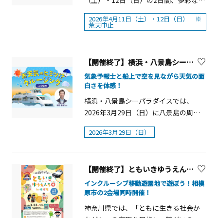
（土）・12日（日）の2日間、多彩なア
予めご確認ください。■時間：10：00
(土）～7月20日（月祝）■会場： 横浜
名）※団体都合、社会状況等により中
ウトドアの楽しみ方に出会えるイベン
～17：00■入館方法：チケット販売サ
人形の家2階多目的室■時間： 9：30～
2026年4月11日（土）・12日（日） ※
止となる場合があります。お出かけの
ト「GOOD OPEN AIRS 2026」を開催し
荒天中止
ービス「イープラス」か、ファミリー
17：00 ※最終受付16：30■観覧料：
際は、ホームページまたは、お問い合
ます。 2025年の開催時には、2日間で
マート店内「マルチコピー機」より日
大人800円・小中学生400円・未就学児
わせ等でご確認ください。（雨天：一
約3.5万人が来場。2026年も約90ブラン
時指定の入館券を購入してください。
無料※入館料（大人400円・小中学生
部中止の催しあり）
ドの出展を予定し、アウトドアに親し
※詳細は下段の博物館公式HPよりご確
【開催終了】横浜・八景島シーパラダイス「お天気のヒミツ！？ クルージング」【横浜市】
200円）を含む、未就学児は入館料も無
みのある方はもちろん、これから始め
認ください。原鉄道模型博物館 横浜駅
料■休館日： 毎週月曜日※5月2日
気象予報士と船上で空を見ながら天気の面
たい方も気軽に立ち寄れる催しです。9
から徒歩5分、日本で初めて鉄道が開通
白さを体感！
（土）～6日（水）のゴールデンウィー
つのエリアで広がるアウトドア体験
した横浜の地に、原鉄道模型博物館が
クは開館、5月7日（木）に振替休館、7
横浜・八景島シーパラダイスでは、
「見る・触れる・体験する」をテーマ
開館しました。精巧に再現した世界の
月20日（月）は祝日のため開館■主
2026年3月29日（日）に八景島の周り
に、個性豊かな9つのエリアで展開しま
貴重な模型、轟音を立てて走る模型、
催： 横浜人形の家■協力： YSコレクタ
を巡るクルーズ船「Paradise
す。アウトドアギアやアパレル、カス
どれもが驚くばかりのコレクション。
2026年3月29日（日）
ーズルーム
CruiseⅡ」で、この日限りの特別イベ
タマイズカー、バイシクルの展示をは
ここは、鉄道模型を通じて、楽しみな
ント「お天気のヒミツ！？ クルージン
じめ、本格アスレチック体験、防災を
がら鉄道技術に触れ、世界を旅するこ
グ」を開催します。 当日は、「THE
学べる体験型ブース、フードトラッ
とができる、わくわくどきどきのワン
【開催終了】ともいきゆうえんち+（プラス）in 相模原【相模原市】
TIME,」などに出演中の気象予報士増田
ク、アウトドア仕様の車両展示、公式
ダーランドです。
雅昭さん（ウェザーマップ）を迎え、
インクルーシブ移動遊園地で遊ぼう！相模
グッズ販売エリアまで、会場全体で多
原市の2会場同時開催！
船上では「空と天気」をテーマに、実
彩な楽しみ方が広がります。イベント
は天気を左右している&ldquo;海の役割
神奈川県では、「ともに生きる社会か
概要■開催日：2026年4月11日
&rdquo;や、ここでしか聞けない