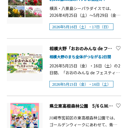
在しているパワースポットを巡るのも
ップや一部アクティビティ、飲食等は
（税込）／名■定員：各回20名※少雨
ゼント。初心者の方も気軽にご参加い
おすすめ。わかりやすく巡れるスタン
横浜・八景島シーパラダイスでは、
有料）
決行、荒天中止 夜の部「ライトトラッ
ただける体験イベントです。開催概要
プラリーも用意されています。
2026年4月25日（土）～5月29日（金）
プで昆虫観察」園内に設置したライト
■開催日：2026年5月24日（日）■時
の期間、「生きものたちと花々の競
トラップに集まる昆虫を観察しなが
間午前の部10：00～12：00午後の部
2026年5月16日（土）・17日（日）
演」をテーマとしたイベント『はなパ
ら、夜ならではの生き物の世界を楽し
13：30～15：30※雨天実施■参加費：
ラ』を開催します。5月16日（土）・17
めます。■開催日：2026年7月26日
1組2,000円■定員：先着19組（どなた
日（日）には、バラに彩られたバラ園
（日）■時間：19:00～21:00■参加
でも参加可）午前の部&hellip;10組午後
相模大野「おおのみんな de フェスティバル」【相模原市】
を愛でながらステージをお楽しみいた
費：1,000円（税込）／名■定員：20名
の部&hellip;9組 ※午後の部は手話通
だける「第11回八景島&nbsp;バラフェ
相模大野のまち全体がつながる2日間
■※雨天中止 共通事項■講師：標本作
訳者がつきます■持ち物・服装：園芸
スタ」を開催するほか、バラや色とり
2026年5月15日（金）・16日（土）の2
家 政所 名積（まんどころ なづみ）氏■
用手袋、持ち帰り用の袋(45リットル)、
どりの花に彩られた道をケープペンギ
日間、「おおのみんな de フェスティバ
対象：小学5年生以上※保護者の付き添
汚れても良い服装【講師】園芸カウン
ンがぺたぺたよちよち歩くパレードな
ル」が開催されます。 本イベントは、
いはできません。一緒に参加する場合
セラー ともこ先生&nbsp;千葉大学園
ど、「海・島・生きもの」の魅力がぎ
2026年5月15日（金）・16日（土）
「相模大野のみんな＝通称『おのみ
は参加人数分のお申し込みが必要で
芸学部（花卉園芸学専攻）卒業。「安
っしりつまったシーパラならではのお
ん』」が主役となり、まちの魅力と可
す。■申込方法：事前予約・先着順
城産業文化公園デンパーク」「全国都
花見イベントをお楽しみください。
能性を再発見する回遊型イベントで
（抽選なし）■受付：花菜ガーデン公
市緑化とちぎフェア」などで植物管理
「第11回八景島&nbsp;バラフェスタ」
県立東高根森林公園 5/6 G.W.企画「マイカラえのぐあそび」【川崎市】
す。プラウドタワー相模大野クロス オ
式ホームページにて受付中申込みはこ
業務に携わる。園芸農家での経験を経
では、ステージイベントをはじめ、バ
ーノクロス広場・コリドー街・相模大
ちらから
て、栃木県中央公園緑の相談所相談員
川崎市宮前区の東高根森林公園では、
ラアイスやバラの苗の販売、キッチン
野中央公園・相模女子大学グリーンホ
として従事。現在はサカタのタネグリ
ゴールデンウィークにあわせて、青空
カーの出店、バラ講座などが楽しま
ールとその周辺の相模大野駅周辺一帯