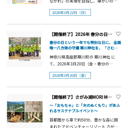
ながわ」の実現を目指し、障がいの程
（土）・12日（日）■開催時間：10：
&ldquo;天気予報の舞台裏&rdquo;につ
度に関わらず、誰もが一緒に楽しめる
00〜16：00 ※荒天中止■会 場：海
2026年3月22日（日）
いて分かりやすく解説。 さらに、八景
「ともいきゆうえんち（インクルーシ
の公園（神奈川県横浜市金沢区海の公
島周辺の海上で実際に空を見上げなが
ブ移動遊園地）」を開催しています。
園10）■入場料：無料■主 催：
ら、天気の面白さを体感していただけ
2026年3月22日（日）は県立相模原公
GOOD OPEN AIRS 実行委員会（神奈川
る特別なクルージングイベントです。
【開催終了】2026年 春分の日「寒川神社レイライン体感ツアー」
園と相模原ギオンアリーナにて、イン
トヨタ自動車株式会社 myX事業部内）
概要■開催日：2026年3月29日（日）
クルーシブ遊具やインクルーシブバイ
春分の日という一年でも特別な日に、 全国
■共 催：公益財団法人 横浜市緑の協
■時間&nbsp;第1便 11：20集合 11：
唯一八方除の守護 寒川神社を、 「さむか
クといった、おなじみの顔ぶれに加
会 / 株式会社金沢臨海サービス■後
わ観光ガイドクラブ」が 心を込めてご案内
30出航&nbsp;第2便 12：50集合 13：
え、飲食ブースやけいさつブース、パ
神奈川県高座郡寒川町の 寒川神社 に
援：横浜市金沢区役所 / 一般社団法人
いたします。
00出航■集合場所：八景島さん橋■料
ラスポーツコーナーなどが仲間入りす
て、2026年3月20日（金・春分の
横浜金沢観光協会■協 賛：さなげア
金：小学生以上一律3,000円（1名さ
る「ともいきゆうえんち+（プラス）in
日）、一般社団法人寒川町観光協会主
ドベンチャーフィールド / フォレストア
ま）※未就学児は、大人1名につき1名
2026年3月20日（金）
相模原」を開催します。 概要■開催
催による「寒川神社レイライン体感ツ
ドベンチャー / 関東プリンテック株式会
まで無料■航路：八景島周辺海域■定
日：2026年3月22日（日）※雨天時は
アー」が開催されます。 春分の日は、
社■協 力：横浜海の公園ライフセー
員：各便60名※各便の最少催行人数の
相模原ギオンアリーナのみでの開催と
太陽が寒川神社の真東から昇り、真西
ビングクラブ / 横浜SUP倶楽部 /トヨタ
詳細は「横浜・八景島シーパラダイ
なります。■時間：10：00～16：00■
【開催終了】さがみ湖MORI MORI「スプリングフェスタ2026」
（富士山頂）へ沈む特別な日です。こ
モビリティ神奈川 / 金沢区自助連絡協議
ス」公式Webサイトよりご確認くださ
場所【相模原公園】（相模原市南区下
の「日の出」と「日の入」を結ぶ線上
会
～「おもちゃ」と「木のぬくもり」があふ
い。■運航時間：約20分■受付方法：
溝3277）インクルーシブバイク、イン
れるサステナブルイベント～
には、寒川神社をはじめ 富士山 などの
横浜・八景島シーパラダイス公式Web
クルーシブ遊具、エアートランポリ
名だたるスポットが並ぶことから、近
首都圏から車で約50分、豊かな森に囲
サイトにて事前販売■備考：天候や風
ン、飲食ブース、けいさつブース、イ
年「御来光の道（レイライン）」とし
まれたアドベンチャーリゾート さがみ