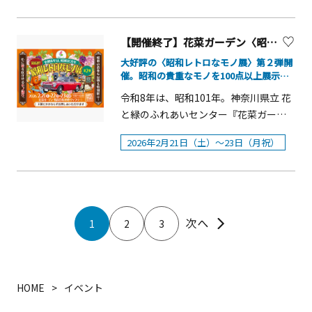
「大海原に生きる群れと輝きの魚た
す。 イベントでは、ワカメの役割や海
よる「藤沢 鉄道フェスタ」を、2026年
ち」にて、国内最多飼育数となる5万尾
を取り巻く環境について学びながら収
2月21日（土）・22日（日）の2日間開
のイワシが織りなす春限定イベント
穫体験を実施。体験後はワカメごはん
【開催終了】花菜ガーデン〈昭和レトロなモノ展〉第2弾を開催。昭和101年だョ！全員集合【平塚市】
催します。 会場では、「相模鉄道キャ
「スーパーイワシイリュージョン 桜」
を味わい、ご自身で収穫したワカメを
ラクター そうにゃん」や「しょもたん
大好評の〈昭和レトロなモノ展〉第２弾開
音楽やピンク色の照明に合わせて乱舞
お持ち帰りいただけます。楽しみなが
催。昭和の貴重なモノを100点以上展示。
（湘南モノレール）」をはじめとした
するイワシの大群が、まるで海中に咲
昭和世代には、キュンとするほど懐かし
ら海の恵みや環境について考えること
各社の人気キャラクターが登場するグ
令和8年は、昭和101年。神奈川県立 花
い。昭和を知らない世代には、旧くてエモ
き誇る桜のような幻想的な光景を演
ができる、春ならではのプログラムで
リーティングを実施。また、鉄道5社の
と緑のふれあいセンター『花菜ガーデ
くて新しい。心に花を咲かせるモノ語り。
出。光やサメ、エイなどの刺激によっ
す。 概要■開催期間：2026年3月1日
制服を着用できるお子さま向け「なり
ン』では、2026年2月21日(土)～23日
てダイナミックに動く群れの姿が、幾
（日）～31日（火）■所要時間：各回
2026年2月21日（土）～23日（月祝）
きり駅長体験」や、小田急電鉄の社員
(月・祝)に、昨年大好評だった〈昭和レ
重にも重なる&ldquo;海中桜&rdquo;を
約30分（集合は開始10分前）■会場：
有志で構成される「小田急鉄道倶楽
トロなモノ展〉第２弾を開催します。
表現します。日本の春を象徴する桜の
うみファーム（横浜・八景島シーパラ
部」が制作した巨大Nゲージの運転体
展示品大幅アップデート！昭和の貴重
美しさを、水族館ならではのスケール
ダイス内）■参加費：1組2,500円（1組
験、鉄道グッズ販売など、大人から子
な品物を100点以上展示。昭和世代に
と演出でお楽しみいただける特別プロ
4名まで）※別途、水族館に入館できる
どもまで楽しめる、見て・触れて・体
は、キュンとするほど懐かしい。昭和
グラムです。 ■期間：2026年3月2日
1
2
3
チケットが必要です。■定員：各回5組
験できる催しが盛りだくさんです。 鉄
を知らない世代には、旧くてエモくて
（月）～4月24日（金）■時間・3月2日
■申込方法：公式WEBサイトにて事前
道ファンはもちろん、ご家族連れにも
新しい。心に花を咲かせるモノ語り。
（月）～19日（木）までの平日 ※各回
販売実施時間【3/2～19の平日】14：
おすすめのイベントです。ぜひこの機
昭和のおもちゃ箱をひっくり返したよ
約5分間11：30～／ 13：00～／15：00
30～15：00【3/1、7、8、21～31】
会に「藤沢 鉄道フェスタ」をお楽しみ
うな、心ときめくモノが大集合！ 〈昭
HOME
イベント
～・3月土休日、3月20（金・祝）～31
①13：30～14：00 ②14：30～15：00
ください。 「藤沢 鉄道フェスタ」開催
和レトロなモノ展〉第２弾 概要■開
日（火）※各回約5分間11：30～／
③15：30～16：00【3/14、15】15：