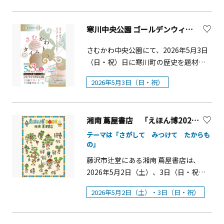
やワッフルを作ることができ、親子で
体を動かしながら、森の魅力を体感で
然記念物であるシラカシ林や、弥生時
楽しい時間を過ごせます。 そのほか、
きる内容が盛りだくさん。当日はキッ
代の集落跡である東高根遺跡（古代芝
駅員のお仕事体験や制服試着など、鉄
寒川中央公園 ゴールデンウィーク特別企画 「 寒川でタイムトラベル!? 謎解きフリーウォーク」【寒川町】
チンカーの出店もあり、食も楽しめま
生広場）など、貴重な自然と歴史が共
道に親しめる催しも。また、アンケー
す。家族での思い出づくりにぴったり
存しています。園内には湿生植物園な
トに回答をすると、オリジナルグッズ
さむかわ中央公園にて、2026年5月3日
のイベントです。概要■開催日：2026
ど四季折々の自然を楽しめるスポット
がもらえるカプセルトイが回せます。
（日・祝）日に寒川町の歴史を題材と
年5月5日（火・祝）■時間：10：00～
もあり、散策にも最適な公園です。
電車のワクワクとおいしい体験を一度
した体験型イベントを開催します。参
15：00（予定）■会場：東高根森林公
2026年5月3日（日・祝）
に楽しめる、こどもの日にぴったりの
加者は地図を手に町内を巡り、縄文か
園（ケヤキ広場ほか）■内容：自然遊
イベントです。なおイベントのチケッ
ら近現代に至る各時代を象徴するスポ
び体験、親子向けアクティビティ など
トは、株式会社JR横浜湘南シティクリ
ットで手がかりを集め、答えを導き出
■参加費：無料（※一部有料プログラ
エイトが運営するJRE MALL「伊湘箱」
湘南 蔦屋書店 「えほん博2026」【藤沢市】
します。見事正解にたどり着いた方に
ムあり）■対象：子どもから大人まで
で販売中です。イベント概要 ■開催
は、数量限定の記念品を進呈します。
テーマは「さがして みつけて たからも
■主催：東高根森林公園【県立東高根
日：2026年5月5日（火・祝）■時間：
の」
同日同会場では、寒川町の縄文時代を
森林公園について】川崎市宮前区に位
第1部：10：30～13：50頃／第2部：
テーマとした「守られし里 縄文フェ
藤沢市辻堂にある湘南 蔦屋書店は、
置し、川崎市内唯一の県立公園です。
12：10～15：30頃■開催場所：茅ケ崎
ス」(さむかわ音楽ひろば主催)が開催さ
2026年5月2日（土）、3日（日・祝）
神奈川県の天然記念物のシラカシ林
駅およびラスカ茅ヶ崎6階ラスカホール
れており、本企画はその関連イベント
に、「えほん博 2026」を初開催しま
や、弥生時代の集落跡である東高根遺
■集合場所：茅ケ崎駅改札外の特設ブ
2026年5月2日（土）・3日（日・祝）
としても実施します。「歩いて・解い
す。「さがして みつけて たからも
跡（古代芝生広場）があります。ま
ース（改札横） ■参加形態：2名1組(小
て・つなぐ」体験を通して、お子さま
の」をテーマに、絵本作家によるトー
た、園内には花の見どころも多く、湿
学生まで1名＋保護者1名)または、3名1
から大人まで、幅広い世代に楽しみな
クイベントや似顔絵会、サイン会を実
生植物園など季節に応じた自然の歳時