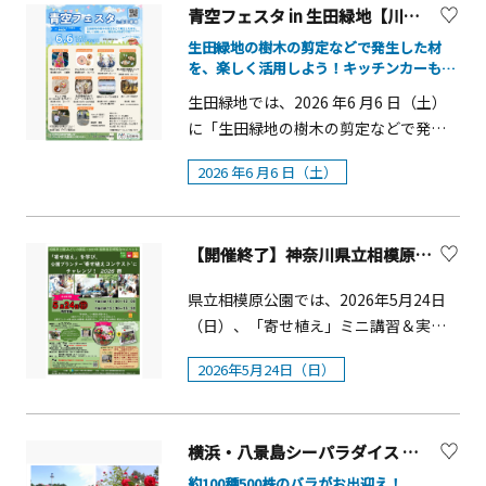
報はホテル公式ホームページをご確認
段はなかなか見ることのできない昆虫
青空フェスタ in 生田緑地【川崎市】
切７月末日（定員になり次第締切、当
山最乗寺 夏期禅学会係&nbsp;電 話
ください。 ※写真はイメージです。
の魅力に触れられます。 7月26日（日）
日受付無） 【大雄山最乗寺について】
0465-74-3121&nbsp;F A X 0465-73-
生田緑地の樹木の剪定などで発生した材
&nbsp;
には、標本作家・政所名積（まんどこ
天狗伝説で有名な最乗寺。境内には天
を、楽しく活用しよう！キッチンカーも出
3146&nbsp;E メール
ろ なづみ）さんによる特別プログラム
店
狗の履物であるさまざまな下駄が見ら
info@daiyuuzan.or.jp【大雄山最乗寺
生田緑地では、2026 年6 月6 日（土）
を開催。昼の部では園内を散策しなが
れます。総重量3.8トンの世界一巨大な
について】天狗伝説で有名な最乗寺。
に「生田緑地の樹木の剪定などで発生
ら昆虫や水辺の生き物を観察し、夜の
赤下駄はインパクト大！最乗寺の天狗
境内には天狗の履物であるさまざまな
した材を、楽しく活用しよう」をテー
部ではライトトラップを使って光に集
伝説は開山の歴史に由来します。禅師
2026 年6 月6 日（土）
下駄が見られます。総重量3.8トンの世
マとした親子向けのイベントを開催し
まる昆虫を観察します。専門家の解説
が最乗寺を建立すると聞き、近江から
界一巨大な赤下駄はインパクト大！最
ます。発生材を活用した「生田緑地の
を聞きながら、花菜ガーデンの豊かな
はるばる天狗の姿になって飛んできた
乗寺の天狗伝説は開山の歴史に由来し
木でスプーンを削ろう」「植物クレヨ
自然を楽しめる機会です。 わくわく昆
弟子の道了は、神通力を使って岩を砕
ます。禅師が最乗寺を建立すると聞き、
【開催終了】神奈川県立相模原公園「寄せ植え」を学び、公園プランター’寄せ植えコンテスト‘にチャレンジ ！2026春【相模原市】
ンでお絵描き」や「思いっきり外遊
虫展 事前申し込みプログラム 昼の部
いたり、谷を埋めたり、寺の創建に貢
近江からはるばる天狗の姿になって飛
び」「モルックで遊ぼう」など体を動
「標本作家・政所さんと昆虫観察」政
県立相模原公園では、2026年5月24日
献。師匠がこの世を去ると寺を永久に
んできた弟子の道了は、神通力を使っ
かすアクティビティ、他キッチンカー
所さんと一緒に園内を歩きながら、植
（日）、「寄せ植え」ミニ講習＆実習
護るために天狗の姿に化身して、山中
て岩を砕いたり、谷を埋めたり、寺の創
などお楽しみください。概要■開催
物に集まる昆虫や水辺の生き物などを
を開催します。 園芸カウンセラー・と
深くに飛び去ったと言われています。
建に貢献。師匠がこの世を去ると寺を
日：2026 年6 月6 日（土）■時間：
2026年5月24日（日）
観察します。各回で異なるエリアを巡
もこ先生によるレクチャーのあと、公
それ以来天狗像が寺の守護神として祀
永久に護るために天狗の姿に化身し
10：00～15：00 ※雨天の場合中止■場
るため、参加するたびに新しい発見が
園のプランターにお好きなデザインで
られているのだとか。8ヶ所点在してい
て、山中深くに飛び去ったと言われて
所：メタセコイアの林と中央広場■主
あります。 ■開催日：2026年7月26日
花を植えていただきます。完成した寄
るパワースポットを巡るのもおすす
います。それ以来天狗像が寺の守護神
催：生田緑地共同事業体（指定管理
（日）■時間：9:00～10:00／10:30～
横浜・八景島シーパラダイス はなパラ第２弾「第11回八景島バラフェスタ」【横浜市】
せ植えは来園者による人気投票を実施
め。わかりやすく巡れるスタンプラリ
として祀られているのだとか。8ヶ所点
者）■入場料：入場無料（ワークショ
11:30／16:00～17:00■参加費：500円
し、上位入賞者には素敵な賞品をプレ
約100種500株のバラがお出迎え！
ーも用意されています。