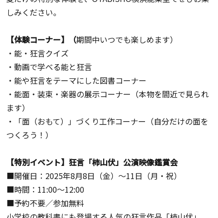
しみください。
【体験コーナー】（
期間中いつでも楽しめます）
・能・狂言クイズ
・動画で学べる能と狂言
・能や狂言をテーマにした図書コーナー
・能面・装束・楽器の展示コーナー（本物を間近で見られ
ます）
・「面（おもて）」づくり工作コーナー（自分だけの面を
つくろう！）
【特別イベント】
狂言「柿山伏」公演映像鑑賞会
■開催日：2025年8月8日（金）〜11日（月・祝）
■時間：11:00〜12:00
■予約不要／参加無料
小学校の教科書にも登場する人気の狂言作品「柿山伏」。