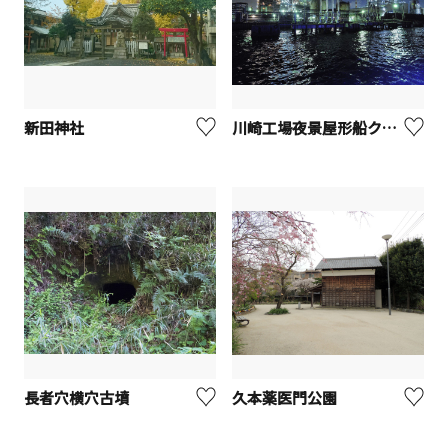
新田神社
川崎工場夜景屋形船クルーズ
長者穴横穴古墳
久本薬医門公園