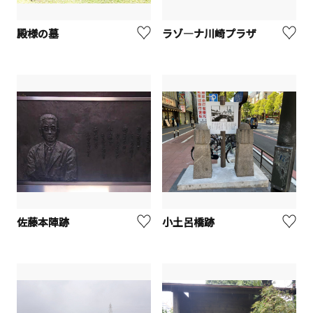
殿様の墓
ラゾ―ナ川崎プラザ
佐藤本陣跡
小土呂橋跡