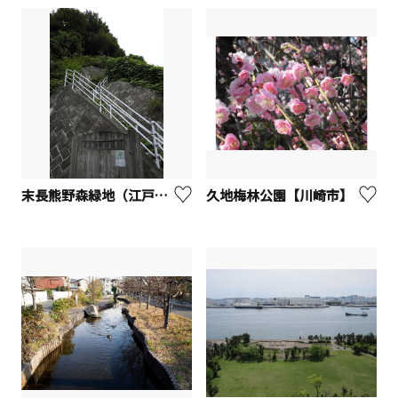
末長熊野森緑地（江戸見桜・ターザンの木）
久地梅林公園【川崎市】