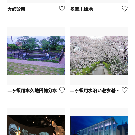
大師公園
多摩川緑地
二ヶ領用水久地円筒分水
二ヶ領用水沿い遊歩道【川崎市】