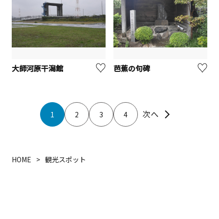
大師河原干潟館
芭蕉の句碑
1
2
3
4
HOME
観光スポット