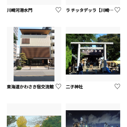
川崎河港水門
ラ チッタデッラ【川崎市】
東海道かわさき宿交流館
二子神社