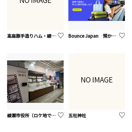
高座豚手造りハム・綾瀬本店
Bounce Japan 預かりサービス
NO IMAGE
綾瀬市役所（ロケ地で楽しめるまち綾瀬市）
五社神社