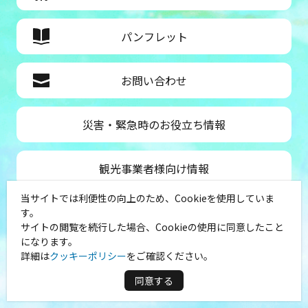
パンフレット
お問い合わせ
災害・緊急時のお役立ち情報
観光事業者様向け情報
当サイトでは利便性の向上のため、Cookieを使用していま
公益社団法人神奈川県観光協会
す。
サイトの閲覧を続行した場合、Cookieの使用に同意したこと
〒231-8521
になります。
神奈川県横浜市中区山下町１
詳細は
クッキーポリシー
をご確認ください。
（シルクセンター内）
TEL：045-681-0007
同意する