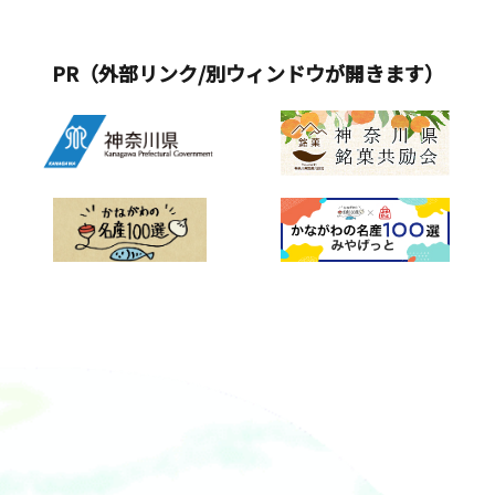
&nbsp;&nbsp;さらに、2026もバリア
フリービーチとして開設します。砂浜
での移動がしやすいようにバリアフリ
PR（外部リンク/別ウィンドウが開きます）
ーマットを設置することで、車イスは
もちろん、ベビーカーでの移動も楽に
できます。また、水陸両用車イス・ア
ルミ製スロープの無料貸し出しも行っ
ています。