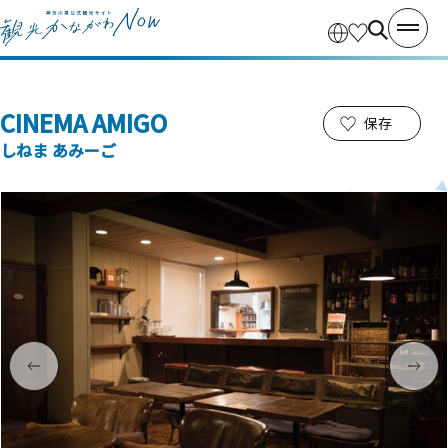
CINEMA AMIGO
保存
しねま あみーご