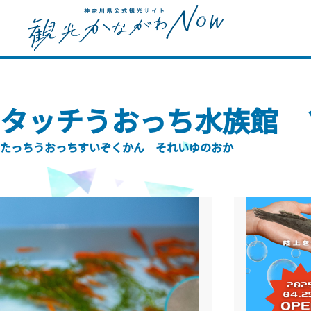
タッチうおっち水族館 
たっちうおっちすいぞくかん それいゆのおか