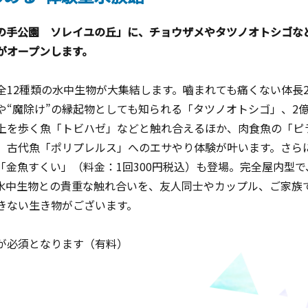
井海の手公園 ソレイユの丘」に、チョウザメやタツノオトシゴ
がオープンします。
12種類の水中生物が大集結します。嚙まれても痛くない体長2
や“魔除け”の縁起物としても知られる「タツノオトシゴ」、2
上を歩く魚「トビハゼ」などと触れ合えるほか、肉食魚の「ピ
、古代魚「ポリプレルス」へのエサやり体験が叶います。さら
「金魚すくい」（料金：1回300円税込）も登場。完全屋内型
水中生物との貴重な触れ合いを、友人同士やカップル、ご家族
きない生き物がございます。
が必須となります（有料）