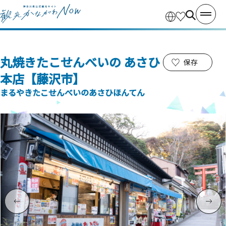
丸焼きたこせんべいの あさひ
保存
本店【藤沢市】
まるやきたこせんべいのあさひほんてん