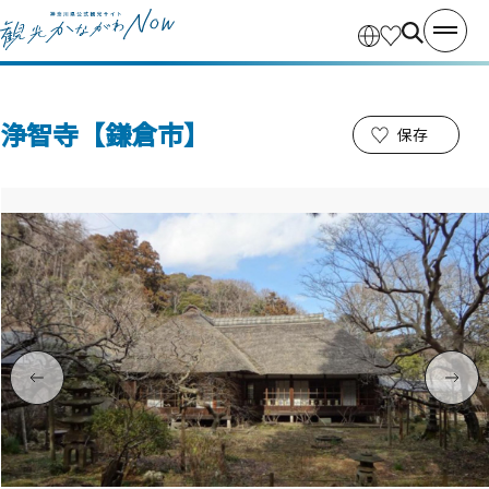
浄智寺【鎌倉市】
保存