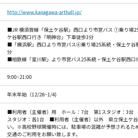
http://www.kanagawa-arthall.jp/
■JR 横須賀線「保土ケ谷駅」西口より市営バス ①乗り場
ケ谷駅西口行き「明神台」下車徒歩3分
■「横浜駅」西口より市営バス④乗り場25系統・保土ケ谷
分
■相鉄線「星川駅」より市営バス25系統・保土ケ谷駅西口
9:00~21:00
年末年始（12/28~1/4)
■利用者（主催者）用 ホール：7台 第1スタジオ：3台 
スタジオ：各1台 ■利用者（主催者）以外 県立保土ケ
い。※高校野球開催時には、駐車場の混雑が予想されるた
交通のご利用をお願い致します。