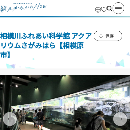
相模川ふれあい科学館 アクア
保存
リウムさがみはら【相模原
市】