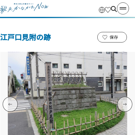
江戸口見附の跡
保存