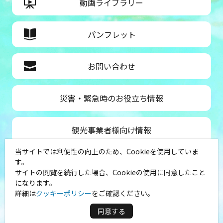
動画ライブラリー
パンフレット
お問い合わせ
災害・緊急時のお役立ち情報
観光事業者様向け情報
当サイトでは利便性の向上のため、Cookieを使用していま
公益社団法人神奈川県観光協会
す。
サイトの閲覧を続行した場合、Cookieの使用に同意したこと
〒231-8521
になります。
神奈川県横浜市中区山下町１
詳細は
クッキーポリシー
をご確認ください。
（シルクセンター内）
TEL：045-681-0007
同意する