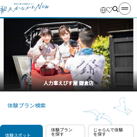
人力車えびす屋 鎌倉店
体験プラン検索
体験プラン
じゃらんで体験
を探す
を探す
体験スポット