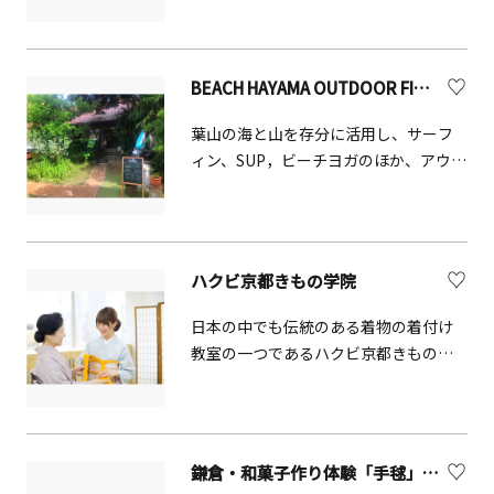
ズ等のレンタルもあり、気軽に参加が
に開園した歴史ある公園で、展望地
できます。
区、散策地区、動物園から成り立って
います。桜の名所としても有名で、例年
BEACH HAYAMA OUTDOOR FITNESS CLUB
3月中旬から4月中旬にかけて、約300本
の桜が見頃を迎え、動物たちを見なが
葉山の海と山を存分に活用し、サーフ
らお花見を楽しむことができます。さ
ィン、SUP，ビーチヨガのほか、アウト
らに、6月下旬から7月上旬にかけて
リガーカヌー、トレイルランニング、
は、展望地区を彩るバラが見頃を迎
ノルディックウォーキングなど、他で
え、芝生でくつろぎながら色鮮やかな
はなかなか体験できない魅力的なプロ
バラをゆっくり鑑賞できます。家族や
グラム満載のアウトドアフィットネス
ハクビ京都きもの学院
友人と散策やピクニックを楽しむのに
クラブです。（逗子・葉山WEBより）
ぴったりのスポットです。 ライオンや
日本の中でも伝統のある着物の着付け
キリン、レッサーパンダなどの人気動
教室の一つであるハクビ京都きもの学
物を間近で見ることができ、動物との
院では、着付資格を持つ着付師がきも
距離が非常に近いため、自然と興味や
のの着付けをしてくれます。
好奇心が湧いてきます。特に、小さな
子どもたちの動物園デビューにも最適
な場所です。 JR桜木町駅から徒歩約15
鎌倉・和菓子作り体験「手毬」【鎌倉市】
分という好立地も魅力のひとつ。さら