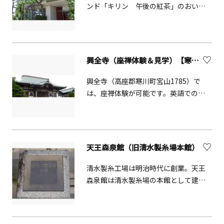
包まれてみませんか。
ンド「キリン 午後の紅茶」のおいし
さの秘密を体感できるツアーです。臨
場感のある映像や様々な体験で、大人
も子供もお楽しみいただけます。※湘
南工場のツアーには、工場内の製造ラ
興全寺（座禅体験＆見学）【寒川町】
イン見学はございません。
興全寺（高座郡寒川町宮山1785）で
は、座禅体験が可能です。英語での対
応も可能です。戦国時代末期に創建さ
れ、ご本尊は桃山時代の作です。境内
には相模子安地蔵尊、とんがらし地蔵
（別名いぼとり地蔵）、町指定重要文
天王森泉館（旧清水製糸場本館）
化財である宝篋印塔などがあります。
清水製糸工場は明治時代に創業。天王
森泉館は清水製糸場の本館として建設
された、横浜市認定歴史的建造物で
す。