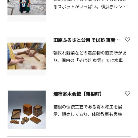
す。
るスポットがいっぱい。横浜赤レンガ
倉庫、山下公園、横浜中華街、大さん
橋国際客船ターミナルなど横浜の観光
スポットまで、当店から徒歩1～10分で
行けます。 袴専用の着物は約80枚、
田原ふるさと公園 そば処 東雲【秦野市】
様々な色柄からお好きなものを選べま
す。袴は定番の５色（エンジ・紫・
朝採れ野菜などの農産物の直売所があ
緑・紺・黒）のほかに刺繍・淡色・グ
り、園内の「そば処 東雲」では水車小
ラデーションもあります。編み上げブ
屋で石臼製粉したそば粉で打った、手
ーツ・バッグ・フリルパラソルなども
打ちそばが楽しめ、また自分でそばを
無料レンタル。
打つ「手打ちそば体験」もできます。
（要予約）0463-84-1282
畑宿寄木会館【箱根町】
箱根の伝統工芸である寄木細工を展
示、販売しており、体験教室も実施し
ています。