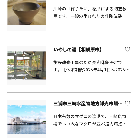
川崎の「作りたい」を形にする陶芸教
室です。一般の手ひねりの作陶体験も
可能で、武蔵小杉駅からも徒歩6分と好
アクセスです。
いやしの湯【相模原市】
施設改修工事のため長期休館予定で
す。【休館期間2025年4月1日～2025年
12月末迄】「いやしの湯」は、関東地
域周辺を構成している4つのプレートが
重なり合っている、富士山から丹沢山
地の基盤を形成する約500万年前の地下
三浦市三崎水産物地方卸売市場（みさき魚市場）
深所で、結晶・固化した石英閃緑岩の
裂け目に沿って、長い年月をかけ涵養
日本有数のマグロの漁港で、三崎魚市
（かんよう）された天然温泉です。
場では巨大なマグロが並ぶ迫力満点の
入札風景を見学できます。特に冷凍マ