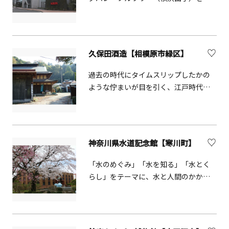
流とする歴史ある工場。工場見学では
仕込みや発酵、パッケージングなどビ
ールができるまでの工程を約1時間かけ
て学ぶことができる。また、ツアーの
久保田酒造【相模原市緑区】
最後では出来立てビールを試飲いただ
く中で「一番搾り」をもっとおいしく
過去の時代にタイムスリップしたかの
楽しむための方法を知ることができる
ような佇まいが目を引く、江戸時代か
など、ビール好きの大人が楽しめるツ
ら続く老舗の蔵元です。蔵見学や試飲
アーとなっている。ツアーだけでな
販売を行っています。
く、工場内の庭園では四季折々の植物
を楽しむこともできる。見学は要予
神奈川県水道記念館【寒川町】
約。
「水のめぐみ」「水を知る」「水とく
らし」をテーマに、水と人間のかかわ
りについて、水のミニシアター、水道Q
＆Aゲーム等の展示を行っています。レ
トロな外観の建物も魅力的で、和風庭
園や、噴水を備えた水の広場もありま