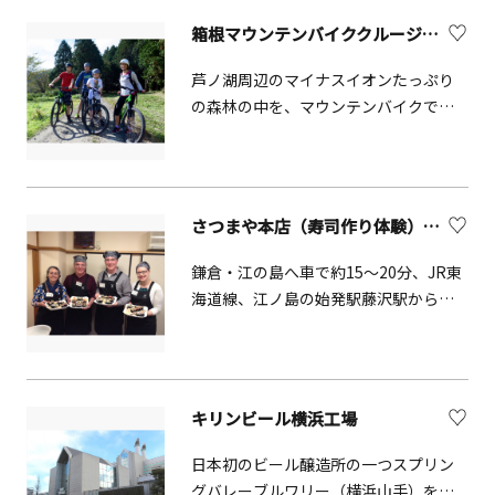
箱根マウンテンバイククルージング
芦ノ湖周辺のマイナスイオンたっぷり
の森林の中を、マウンテンバイクで巡
ります。
さつまや本店（寿司作り体験）【藤沢市】
鎌倉・江の島へ車で約15〜20分、JR東
海道線、江ノ島の始発駅藤沢駅から徒
歩15分。老舗鮨屋の板長と、バイリン
ガル女将が英語で丁寧にわかりやすく
楽しい雰囲気で教えてくれます。アッ
トホームな雰囲気の教室です。
キリンビール横浜工場
日本初のビール醸造所の一つスプリン
グバレーブルワリー（横浜山手）を源