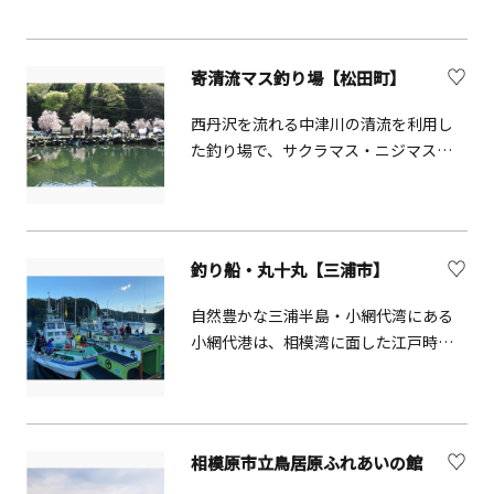
蔵元です。自然豊かな厚木市の七沢温
泉入口に酒蔵を構え、東丹沢山麓の名
水と厳選した酒米を使用した日本酒を
寄清流マス釣り場【松田町】
製造しています。この他にも、焼酎、
クラフトビール「さがみビール」、ク
西丹沢を流れる中津川の清流を利用し
ラフトジン、リキュールなど地元原料
た釣り場で、サクラマス・ニジマス・
を使用した数多くの商品を製造してい
イワナ釣りが楽しめます。川釣りと釣
ます。敷地内には売店があり、買い物を
堀があり、レベルに合わせて楽しめま
楽しめます。また、試飲付の酒蔵見学
す。バーベキューセットや釣り道具一
も実施しています（6名以上、要予約、
式全てレンタルできます。大型バスに
釣り船・丸十丸【三浦市】
詳細はHP参照ください）。
も対応可能です。
自然豊かな三浦半島・小網代湾にある
小網代港は、相模湾に面した江戸時代
から栄えた天然の良港。丸十丸では気
軽に釣りを楽しむことができるほか、
相模湾、油壷、小網代湾の自然を鑑賞
することも可能です。
相模原市立鳥居原ふれあいの館