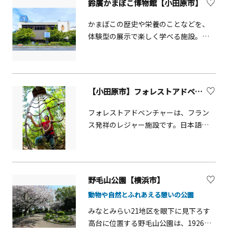
鈴廣かまぼこ博物館【小田原市】
す。
かまぼこの歴史や栄養のことなどを、
体験型の展示で楽しく学べる施設。ガ
ラス越しにかまぼこ職人の技を見学で
き（水曜休）、職人指導による、かま
ぼこ・ちくわ手づくり体験教室も開催
しています（要予約）。
【小田原市】フォレストアドベンチャー・小田原
フォレストアドベンチャーは、フラン
ス発祥のレジャー施設です。日本語で
「冒険の森」の名の通り自然共生型ア
ウトドアパークで、専用のハーネスを
着けて、本格的なジップラインが楽し
めます。ディスカバリーコースは高さ
野毛山公園【横浜市】
10m、長さ100ｍを超えるジップライン
動物や自然とふれあえる憩いの公園
は圧巻。所要時間は2時間以上。事前に
確かな安全講習を受けるので誰でも安
みなとみらい21地区を眼下に見下ろす
心して楽しむことができます。シュー
高台に位置する野毛山公園は、1926年