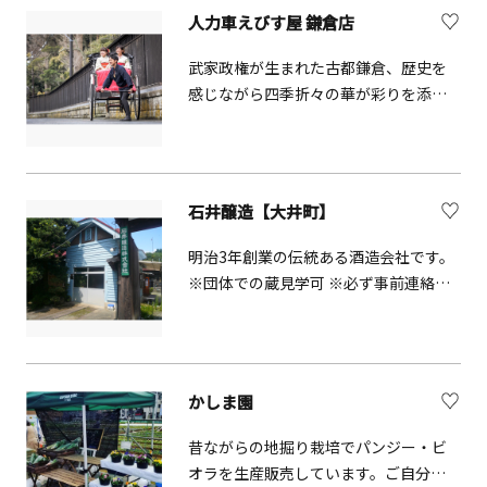
人力車えびす屋 鎌倉店
武家政権が生まれた古都鎌倉、歴史を
感じながら四季折々の華が彩りを添え
てくれます。歴史と四季を感じる事が
出来る人力車で鎌倉を味わって下さ
い。
石井醸造【大井町】
明治3年創業の伝統ある酒造会社です。
※団体での蔵見学可 ※必ず事前連絡が
必要 ※蔵見学は冬季（1～3月）のみ
かしま園
昔ながらの地掘り栽培でパンジー・ビ
オラを生産販売しています。ご自分で