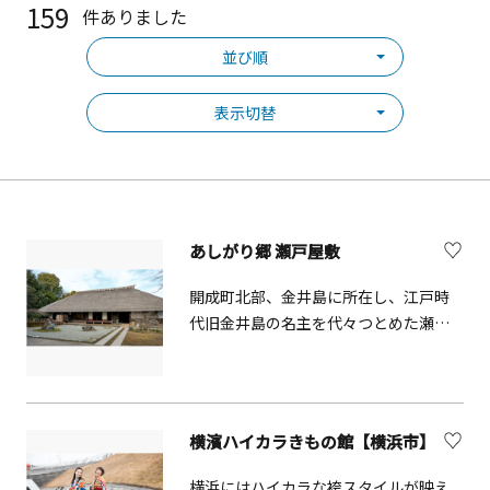
159
件ありました
並び順
表示切替
あしがり郷 瀬戸屋敷
開成町北部、金井島に所在し、江戸時
代旧金井島の名主を代々つとめた瀬戸
家が、家屋を構えてきた300年の歴史あ
る古民家です。釜戸や囲炉裏を使った
体験も可能です。また、敷地内には発
酵をテーマとしたカフェや、地場野菜
横濱ハイカラきもの館【横浜市】
の販売所、地元の特産品を使ったソフ
トクリーム販売所が併設されていま
横浜にはハイカラな袴スタイルが映え