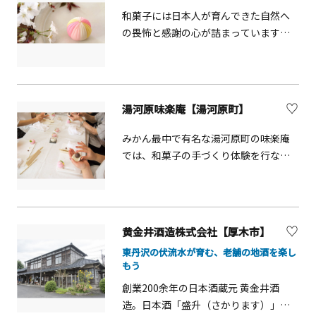
和菓子には日本人が育んできた自然へ
に「ぶらり野毛山動物園BUS」を利用
の畏怖と感謝の心が詰まっています。
すれば、動物園前で下車でき、楽にア
見て食べて美味しい和菓子を実際に作
クセスできます。コンパクトな園内は
ることでより深く理解が深まります。
散歩感覚で一周できる広さなので、小
さなお子様からお年寄りまで、三世代
で楽しむのにもおすすめです。
湯河原味楽庵【湯河原町】
みかん最中で有名な湯河原町の味楽庵
では、和菓子の手づくり体験を行なっ
ています。
黄金井酒造株式会社【厚木市】
東丹沢の伏流水が育む、老舗の地酒を楽し
もう
創業200余年の日本酒蔵元 黄金井酒
造。日本酒「盛升（さかります）」の