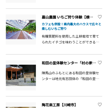
史のあるスクールとして数多くのフラ
イヤーの指導と育成に携わってきまし
た。
嘉山農園 いちご狩り体験【横須賀市】
カフェも併設！県内最大のハウスで広々と
楽しむいちご狩り
有機質肥料を使用した土耕栽培で育て
られたイチゴを味わうことができる農
園です。栄養が豊富な土は、イチゴに
コクのある甘味とさわやかな酸味を与
えます。摘める品種は「紅ほっぺ」と
和田の里体験センター「村の家」【相模原市】
「とちおとめ」で1月上旬～6月上旬ま
で収穫体験ができます。園内のイチゴ
陣馬山のふもとにある和田の里体験セ
を使用した手作りのイチゴ大福は人気
ンターは地元有志団体の「和田の里み
の商品なので予約が必須です。その他
ちくさの会」の素朴なおもてなしが人
ジャムの販売もあります。 ※隣接して
気です。地域資源を生かした小学生対
おります、嘉山カフェもお気軽にお立
象の竹細工体験やうどん打ちなど季節
ち寄りください。
に応じた豊富な体験イベントが用意さ
陶花楽工房【川崎市】
れています。