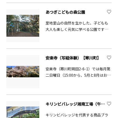
房]ではサンドブラストなどのガラス工
芸を楽しめます。大人から子どもまで、
あつぎこどもの森公園
初めてでも専門の指導スタッフがいる
ので安心です。季節限定の体験メニュ
里地里山の自然を生かした、子どもも
ーもお楽しみに。併設されている宿泊
大人も楽しく元気に学べる公園です。
室に泊まってじっくり取り組んだり、
四季折々の生物を間近で見られるほ
日帰りで気軽に立ち寄ってもOK!音楽ス
か、田植え・稲刈りなどの農体験も可
タジオやホールでは、趣味などの活動
能です。自然の立地を活かした遊具も
に最適です。
魅力で、全長106メートルと、日本一の
安楽寺（写経体験）【寒川町】
長さ（超高分子量ポリエチレン製とし
て）を誇る「森のすべり台」も自慢で
安楽寺（寒川町岡田2-6-1）では毎月第
す。
二日曜日（15:00から、5月と8月はお休
み）に写経体験をすることができま
す。椅子席もいくつか用意があります
ので、正座が苦手な方も安心してお越
しください。当寺は養老年間の建立と
キリンビバレッジ湘南工場（午後の紅茶ツアー）【寒川町】
伝えられており、本尊大日如来像は平
安期の仏像です。古からの祈りの力に
キリンビバレッジを代表する商品ブラ