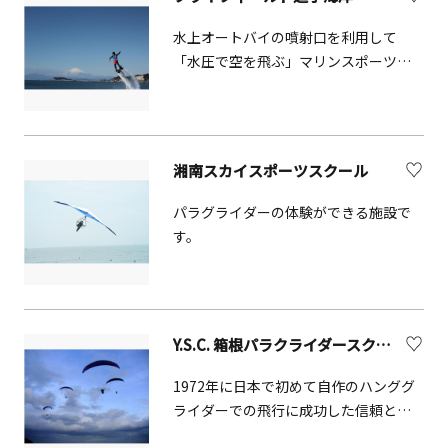
水上オートバイの噴射口を利用して
「水圧で空を飛ぶ」マリンスポーツア
クアボードを体験できます。相模湾・
江ノ島の後ろには富士山が見える絶景
のロケーションで アクアボードを楽し
めます。※予定はHPでご確認ください
湘南スカイスポーツスクール
パラグライダーの体験ができる施設で
す。
Y.S.C. 箱根パラクライダースクール
1972年に日本で初めて自作のハンググ
ライダーでの飛行に成功した信頼と実
績を誇るスクールです。日本で最も歴