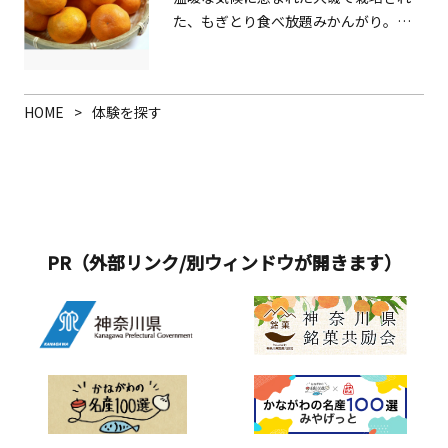
り料理したりして食べることが多いで
た、もぎとり食べ放題みかんがり。毎
す。4～10月の間、伝統的な地曳網漁が
年10月下旬から11月下旬頃の土日祝日
体験できます。バーベキューセットな
のみ、期間限定の開園です。
どの貸し出しもあり、自分たちで捕っ
た魚をその場で食べることも可能で
HOME
体験を探す
す。
PR（外部リンク/別ウィンドウが開きます）