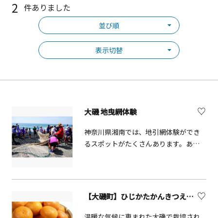
2
件ありました
並び順
表示切替
大磯 地曳網体験
神奈川県湘南では、地引網体験ができ
るスポットがたくさんあります。あら
かじめ仕掛けておいた網を引っ張り、
魚を取るという伝統的な手法です。観
光地引き網体験では、大体漁師さんが
仕掛けておいてくれた網をみんなで引
【大磯町】ひじかたかんきつえん（みかん狩り）
くというスタイル。大勢でワイワイ楽
しく、獲れた魚をその場でBBQにした
温暖な気候に恵まれた大磯で栽培され