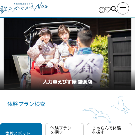
人力車えびす屋 鎌倉店
体験プラン検索
体験プラン
じゃらんで体験
を探す
を探す
体験スポット