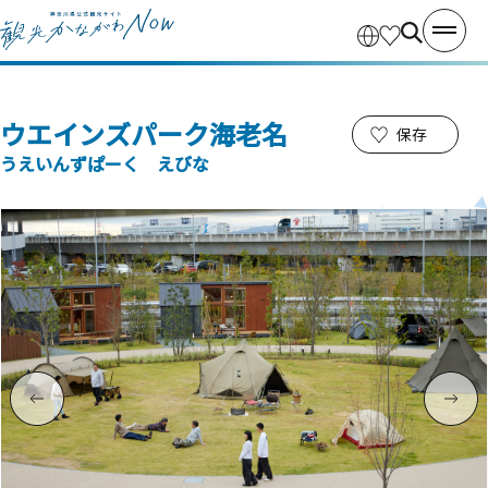
ウエインズパーク海老名
保存
うえいんずぱーく えびな