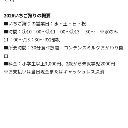
2026いちご狩りの概要
■いちご狩りの営業日：水・土・日・祝
■時間：
①10
：
00
～②
11
：
00
〜
②13：:30
〜 ※水のみ
11：00
～
/13：30
～の2部制
■所要時間：
30
分食べ放題 コンデンスミルクおかわり自
由
■料金：小学生以上3,000円、
2
歳から未就学児2000円
※お支払いは当日現金またはキャッシュレス決済