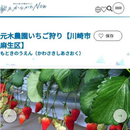
元木農園いちご狩り【川崎市
保存
麻生区】
もときのうえん（かわさきしあさおく）