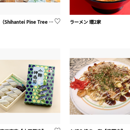
指帆亭 （Shihantei Pine Tree Resort）【二宮町】
ラーメン 環2家