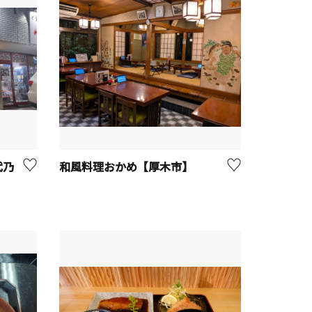
代乃
和風料理おかめ【厚木市】