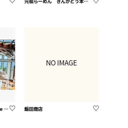
元祖らーめん きんかどう本店【座間市】
NO IMAGE
指帆亭 （Shihantei Pine Tree Resort）【二宮町】※観光事業者向けUV
飯田商店