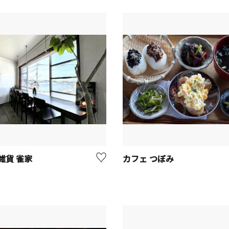
雑貨 雀家
カフェ つぼみ