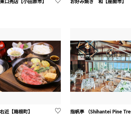
 東口売店【小田原市】
お好み焼き 和【座間市】
 右近【箱根町】