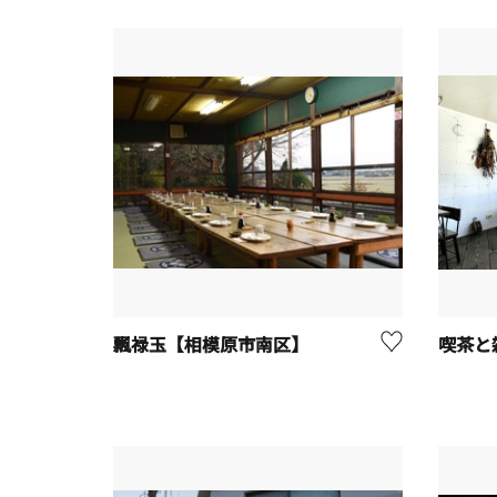
飄禄玉【相模原市南区】
喫茶と