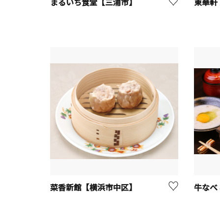
まるいち食堂【三浦市】
東華軒
菜香新館【横浜市中区】
牛なべ