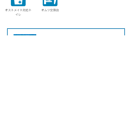
オストメイト対応ト
オムツ交換台
イレ
周辺でできる
体験プランはこちらから
当サイトでは利便性の向上のため、Cookieを使用していま
す。
サイトの閲覧を続行した場合、Cookieの使用に同意したこと
になります。
詳細は
クッキーポリシー
をご確認ください。
周辺の宿を探す
同意する
宿泊プランを一括比較オン
ライン予約
このページを見ている人は、こん