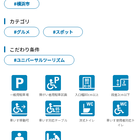
#横浜市
カテゴリ
#グルメ
#スポット
こだわり条件
#ユニバーサルツーリズム
一般用駐車場
障がい者用駐車区画
入口幅80cm以上
段差2cm以下
車いす移動可
車いす対応テーブル
洋式トイレ
車いす使用者対応ト
イレ