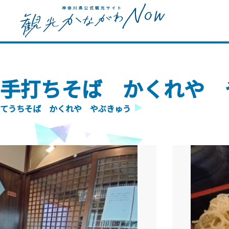
手打ちそば かくれや 
てうちそば かくれや やぶきゅう