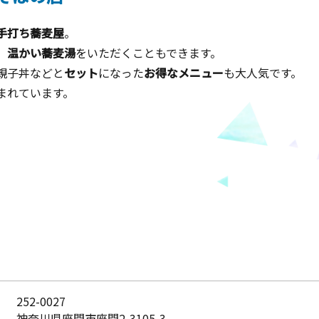
手打ち蕎麦屋
。
、
温かい蕎麦湯
をいただくこともできます。
親子丼などと
セット
になった
お得なメニュー
も大人気です。
まれています。
252-0027
神奈川県座間市座間2-3105-3