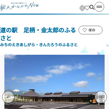
道の駅 足柄・金太郎のふる
保存
さと
みちのえきあしがら・きんたろうのふるさと