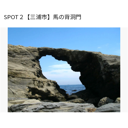
SPOT２【三浦市】馬の背洞門