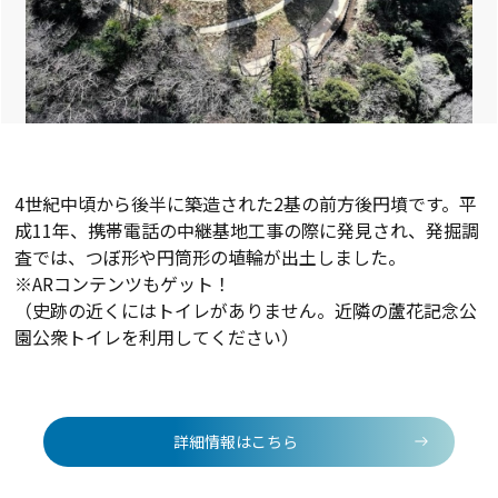
4世紀中頃から後半に築造された2基の前方後円墳です。平
成11年、携帯電話の中継基地工事の際に発見され、発掘調
査では、つぼ形や円筒形の埴輪が出土しました。
※ARコンテンツもゲット！
（史跡の近くにはトイレがありません。近隣の蘆花記念公
園公衆トイレを利用してください）
詳細情報はこちら